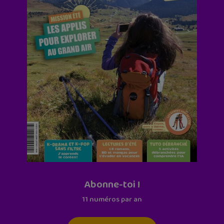
Abonne-toi !
11 numéros par an