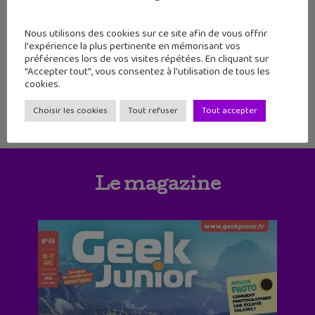
14
15
16
17
18
Nous utilisons des cookies sur ce site afin de vous offrir
19
20
21
22
23
24
25
l'expérience la plus pertinente en mémorisant vos
préférences lors de vos visites répétées. En cliquant sur
26
27
28
"Accepter tout", vous consentez à l'utilisation de tous les
cookies.
Choisir les cookies
Tout refuser
Tout accepter
Le magazine