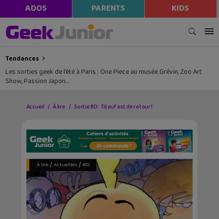
ADOS
PARENTS
KIDS
Tendances
Les sorties geek de l’été à Paris : One Piece au musée Grévin, Zoo Art
Show, Passion Japon…
Accueil
À lire
Sortie BD : Titeuf est de retour !
/
/
À lire
Actualités
BD