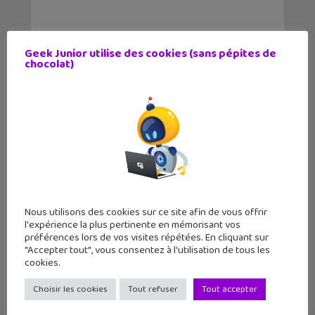
Geek Junior utilise des cookies (sans pépites de
chocolat)
Nous utilisons des cookies sur ce site afin de vous offrir
l'expérience la plus pertinente en mémorisant vos
L’actu geek de la semaine : Tchikita,
préférences lors de vos visites répétées. En cliquant sur
mBot, Titeuf, Splice…
"Accepter tout", vous consentez à l'utilisation de tous les
cookies.
14 juin 2021
Voici les derniers articles publiés sur notre
Choisir les cookies
Tout refuser
Tout accepter
site web avec notamment un nouveau