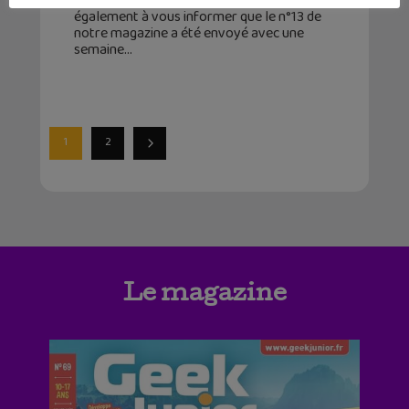
Titeuf pô mal du tout. Nous tenons
également à vous informer que le n°13 de
notre magazine a été envoyé avec une
semaine
1
2
Le magazine