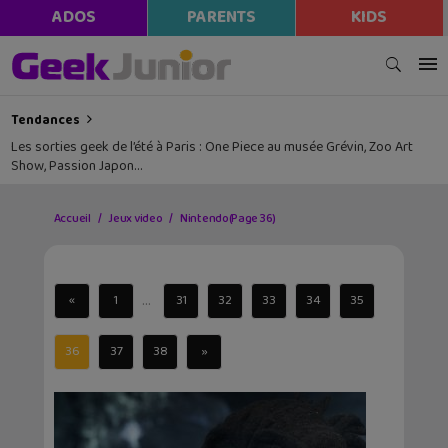
ADOS
PARENTS
KIDS
Tendances
Les sorties geek de l’été à Paris : One Piece au musée Grévin, Zoo Art
Show, Passion Japon…
Accueil
Jeux video
Nintendo
(Page 36)
...
«
1
31
32
33
34
35
36
37
38
»