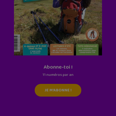
Abonne-toi !
11 numéros par an
JE M'ABONNE !