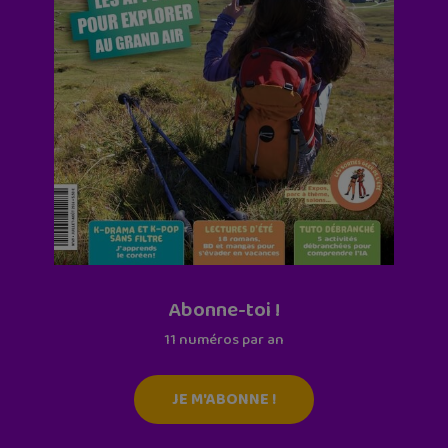
Abonne-toi !
11 numéros par an
JE M'ABONNE !