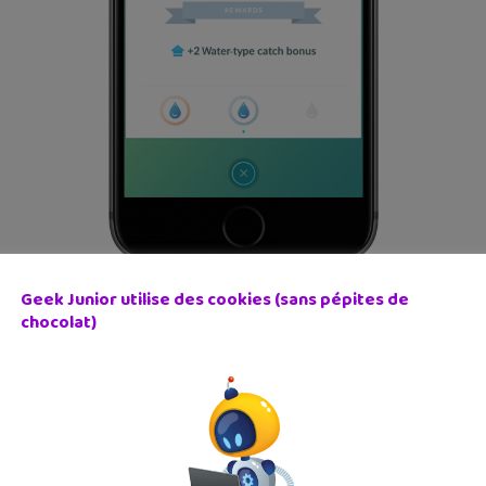
Geek Junior utilise des cookies (sans pépites de
chocolat)
s bonus selon les médailles que tu auras gagnées. Ainsi, si tu a
er d’un ou plusieurs points de bonus de capture supplémentair
.
posent de plusieurs éléments ? Dans ce cas, le développeur du j
r un Roucoul, ce bonus ne servira pas à grand chose. Mais ce