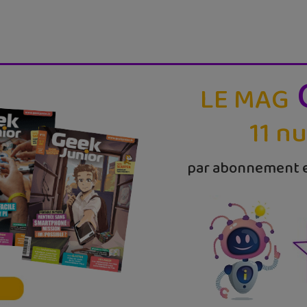
LE MAG
11 n
par abonnement e