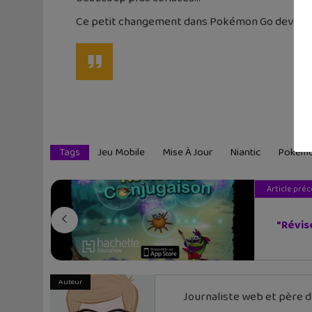
Ce petit changement dans Pokémon Go devrait arr
Tags
Jeu Mobile
Mise À Jour
Niantic
Pokem
Article pré
"Révise
Auteur
Journaliste web et père de