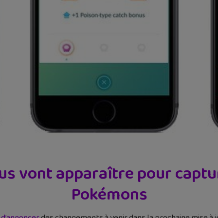
s vont apparaître pour captur
Pokémons
t
d’annoncer
des changements à venir dans la prochaine mise à jo