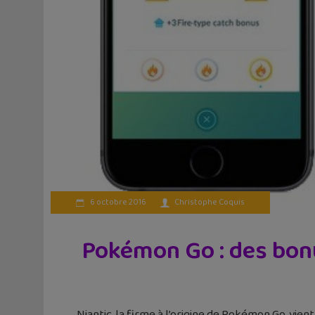
6 octobre 2016
Christophe Coquis
Pokémon Go : des bonu
Niantic, la firme à l’origine de Pokémon Go, vien