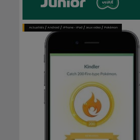
/
/
/
/
Actualités
Android
iPhone - iPad
Jeux video
Pokémon