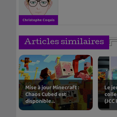
Christophe Coquis
Articles similaires
Mise à jour Minecraft :
Le je
Chaos Cubed est
coll
disponible...
(JCC