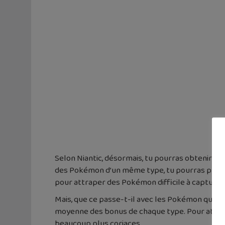
Selon Niantic, désormais, tu pourras obtenir de
des Pokémon d’un même type, tu pourras profit
pour attraper des Pokémon difficile à capturer
Mais, que ce passe-t-il avec les Pokémon qui dis
moyenne des bonus de chaque type. Pour attrape
beaucoup plus coriaces…