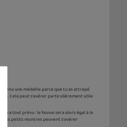
s obtenu une médaille parce que tu as attrapé
es. Cela peut s’avérer particulièrement utile
eu a tout prévu : le bonus sera alors égal à la
rtains petits montres peuvent s’avérer