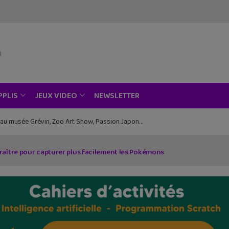
NEWSLETTER
PPLIS
JEUX VIDEO
ce au musée Grévin, Zoo Art Show, Passion Japon…
aître pour capturer plus facilement les Pokémons