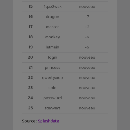
15
1qaz2wsx
nouveau
16
dragon
-7
17
master
+2
18
monkey
-6
19
letmein
-6
20
login
nouveau
21
princess
nouveau
22
qwertyuiop
nouveau
23
solo
nouveau
24
passw0rd
nouveau
25
starwars
nouveau
Source :
Splashdata