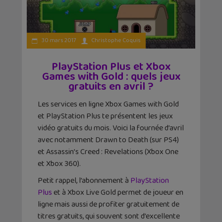
30 mars 2017
Christophe Coquis
PlayStation Plus et Xbox
Games with Gold : quels jeux
gratuits en avril ?
Les services en ligne Xbox Games with Gold
et PlayStation Plus te présentent les jeux
vidéo gratuits du mois. Voici la fournée d’avril
avec notamment Drawn to Death (sur PS4)
et Assassin’s Creed : Revelations (Xbox One
et Xbox 360).
Petit rappel, l’abonnement à
PlayStation
Plus
et à Xbox Live Gold permet de joueur en
ligne mais aussi de profiter gratuitement de
titres gratuits, qui souvent sont d’excellente