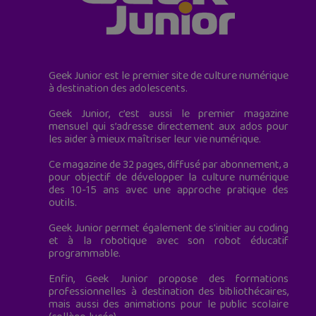
Geek Junior est le premier site de culture numérique
à destination des adolescents.
Geek Junior, c’est aussi le premier magazine
mensuel qui s’adresse directement aux ados pour
les aider à mieux maîtriser leur vie numérique.
Ce magazine de 32 pages, diffusé par abonnement, a
pour objectif de développer la culture numérique
des 10-15 ans avec une approche pratique des
outils.
Geek Junior permet également de s'initier au coding
et à la robotique avec son robot éducatif
programmable.
Enfin, Geek Junior propose des formations
professionnelles à destination des bibliothécaires,
mais aussi des animations pour le public scolaire