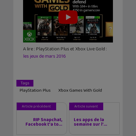
A lire : PlayStation Plus et Xbox Live Gold :
les jeux de mars 2016
Tags
PlayStation Plus
Xbox Games With Gold
Article précédent
Article suivant
RIP Snapchat,
Les apps de la
Facebook t'a to...
semaine sur l'...