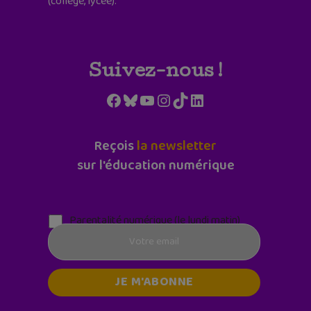
(collège, lycée).
Suivez-nous !
Facebook
Bluesky
YouTube
Instagram
TikTok
LinkedIn
Reçois
la newsletter
sur l'éducation numérique
Parentalité numérique (le lundi matin)