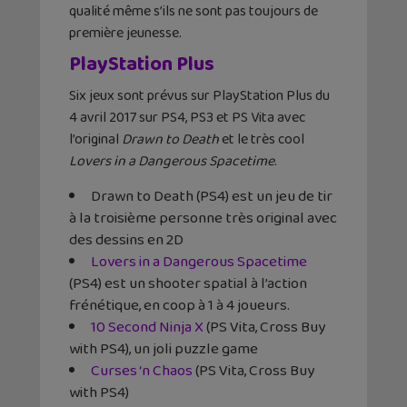
qualité même s’ils ne sont pas toujours de
première jeunesse.
PlayStation Plus
Six jeux sont prévus sur PlayStation Plus du
4 avril 2017 sur PS4, PS3 et PS Vita avec
l’original
Drawn to Death
et le très cool
Lovers in a Dangerous Spacetime
.
Drawn to Death (PS4) est un jeu de tir
à la troisième personne très original avec
des dessins en 2D
Lovers in a Dangerous Spacetime
(PS4) est un shooter spatial à l’action
frénétique, en coop à 1 à 4 joueurs.
10 Second Ninja X
(PS Vita, Cross Buy
with PS4), un joli puzzle game
Curses ‘n Chaos
(PS Vita, Cross Buy
with PS4)