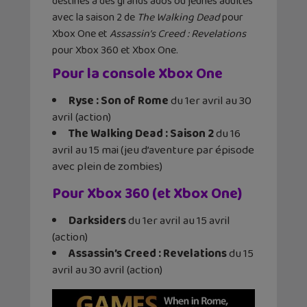
destinés à des grands ados ou jeunes adultes
avec la saison 2 de
The Walking Dead
pour
Xbox One et
Assassin’s Creed : Revelations
pour Xbox 360 et Xbox One.
Pour la console Xbox One
Ryse : Son of Rome
du 1er avril au 30
avril (action)
The Walking Dead : Saison 2
du 16
avril au 15 mai (jeu d’aventure par épisode
avec plein de zombies)
Pour Xbox 360 (et Xbox One)
Darksiders
du 1er avril au 15 avril
(action)
Assassin’s Creed : Revelations
du 15
avril au 30 avril (action)