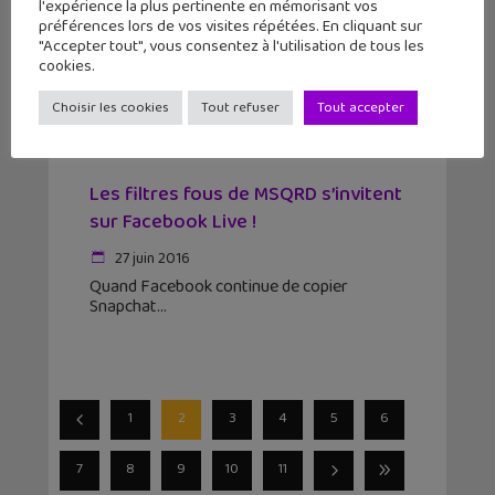
l'expérience la plus pertinente en mémorisant vos
préférences lors de vos visites répétées. En cliquant sur
"Accepter tout", vous consentez à l'utilisation de tous les
cookies.
Choisir les cookies
Tout refuser
Tout accepter
Les filtres fous de MSQRD s’invitent
sur Facebook Live !
27 juin 2016
Quand Facebook continue de copier
Snapchat
1
2
3
4
5
6
7
8
9
10
11