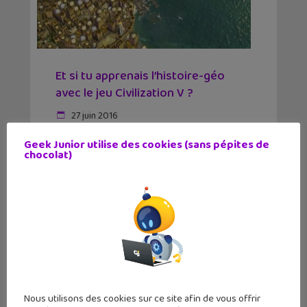
Et si tu apprenais l’histoire-géo
avec le jeu Civilization V ?
27 juin 2016
Une version spéciale du jeu vidéo
Geek Junior utilise des cookies (sans pépites de
Civilization V à destination des lycéens va
chocolat)
bientôt voir le jour. Mais du calme, pour
l'instant, CivilizationEdu ne sera disponible
que dans les classes américaines.
Civilization V est un jeu
Nous utilisons des cookies sur ce site afin de vous offrir