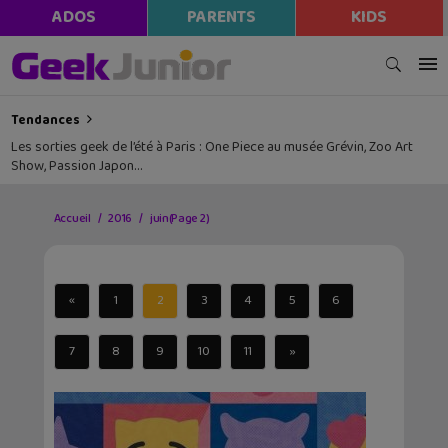
ADOS
PARENTS
KIDS
Tendances
Les sorties geek de l’été à Paris : One Piece au musée Grévin, Zoo Art
Show, Passion Japon…
Accueil
2016
juin
(Page 2)
«
1
2
3
4
5
6
7
8
9
10
11
»