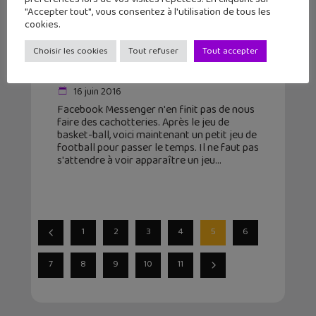
"Accepter tout", vous consentez à l'utilisation de tous les
cookies.
Un jeu de football se cache dans
Choisir les cookies
Tout refuser
Tout accepter
Facebook Messenger
16 juin 2016
Facebook Messenger n'en finit pas de nous
faire des cachotteries. Après le jeu de
basket-ball, voici maintenant un petit jeu de
football pour passer le temps. Il ne faut pas
s'attendre à voir apparaître un jeu
1
2
3
4
5
6
7
8
9
10
11