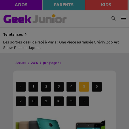
ADOS
PARENTS
KIDS
Tendances
Les sorties geek de l’été à Paris : One Piece au musée Grévin, Zoo Art
Show, Passion Japon…
Accueil
2016
juin
(Page 5)
«
1
2
3
4
5
6
7
8
9
10
11
»