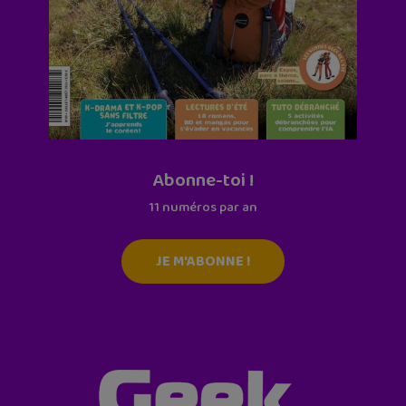
Abonne-toi !
11 numéros par an
JE M'ABONNE !