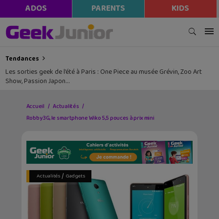
ADOS
PARENTS
KIDS
Tendances
Les sorties geek de l’été à Paris : One Piece au musée Grévin, Zoo Art
Show, Passion Japon…
Accueil
Actualités
Robby 3G, le smartphone Wiko 5,5 pouces à prix mini
/
Actualités
Gadgets