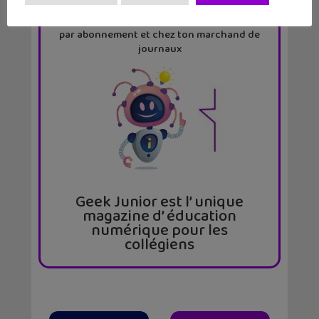
11 numéros par an
par abonnement et chez ton marchand de
journaux
Geek Junior est l’ unique
magazine d’ éducation
numérique pour les
collégiens