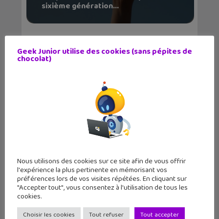
sixième génération...
Geek Junior utilise des cookies (sans pépites de
chocolat)
Nous utilisons des cookies sur ce site afin de vous offrir
l'expérience la plus pertinente en mémorisant vos
préférences lors de vos visites répétées. En cliquant sur
"Accepter tout", vous consentez à l'utilisation de tous les
cookies.
LE MAG
GEEK JUNIOR
Choisir les cookies
Tout refuser
Tout accepter