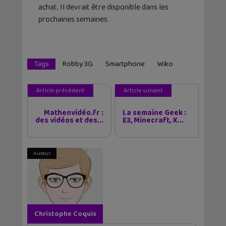
achat. Il devrait être disponible dans les
prochaines semaines.
Tags
Robby 3G
Smartphone
Wiko
Article précédent
Article suivant
Mathenvidéo.fr :
La semaine Geek :
des vidéos et des...
E3, Minecraft, X...
Auteur
Christophe Coquis