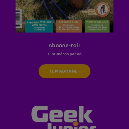
Abonne-toi !
11 numéros par an
JE M'ABONNE !