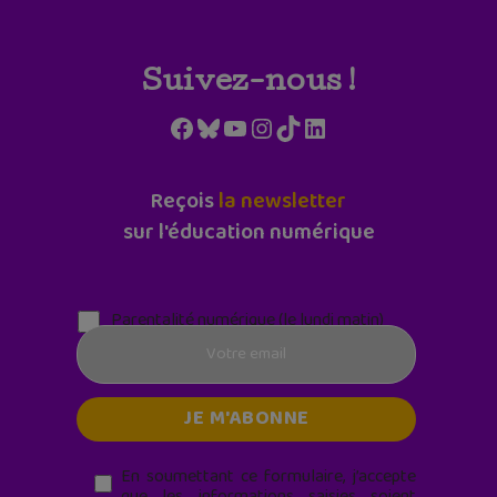
Suivez-nous !
Facebook
Bluesky
YouTube
Instagram
TikTok
LinkedIn
Reçois
la newsletter
sur l'éducation numérique
Parentalité numérique (le lundi matin)
En soumettant ce formulaire, j’accepte
que les informations saisies soient