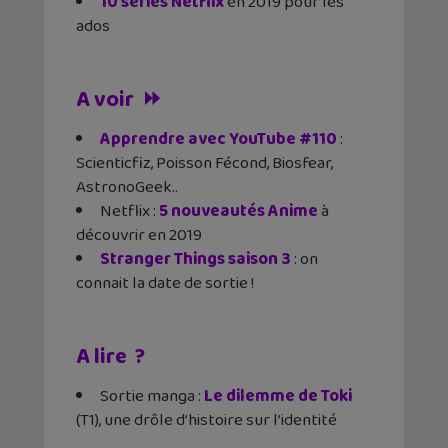
10 séries Netflix
en 2019 pour les
ados
A voir ⏩
Apprendre avec YouTube #110
:
Scienticfiz, Poisson Fécond, Biosfear,
AstronoGeek..
Netflix :
5 nouveautés Anime
à
découvrir en 2019
Stranger Things saison 3
: on
connait la date de sortie !
A lire ?
Sortie manga :
Le dilemme de Toki
(T1), une drôle d’histoire sur l’identité