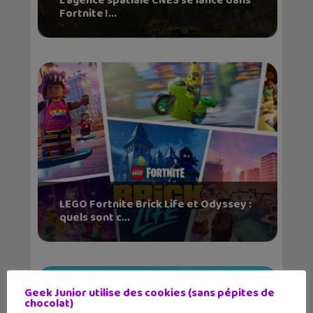
L’agence spatiale CNES se lance dans
Fortnite !...
LEGO Fortnite Brick Life et Odyssey :
quels sont c...
Geek Junior utilise des cookies (sans pépites de
chocolat)