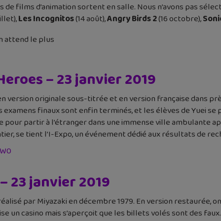
plus de films d’animation sortent en salle. Nous n’avons pas sé
illet),
Les Incognitos
(14 août),
Angry Birds 2
(16 octobre),
Soni
n attend le plus
eroes – 23 janvier 2019
version originale sous-titrée et en version française dans prè
s examens finaux sont enfin terminés, et les élèves de Yuei se 
e pour partir à l’étranger dans une immense ville ambulante app
ier, se tient l’I-Expo, un événement dédié aux résultats de re
fW0
– 23 janvier 2019
éalisé par Miyazaki en décembre 1979. En version restaurée, on 
lise un casino mais s’aperçoit que les billets volés sont des fau