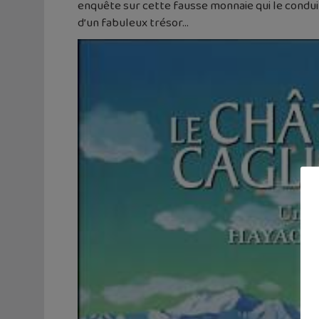
enquête sur cette fausse monnaie qui le conduit
d’un fabuleux trésor…