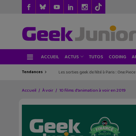
ACCUEIL
TUTOS
CODING
ACTUS
A
Tendances
Les sorties geek de l’été à Paris : One Pie
Accueil
À voir
10 films d’animation à voir en 2019