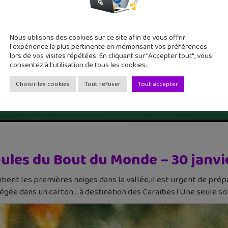
Nous utilisons des cookies sur ce site afin de vous offrir
l'expérience la plus pertinente en mémorisant vos préférences
lors de vos visites répétées. En cliquant sur "Accepter tout", vous
consentez à l'utilisation de tous les cookies.
Choisir les cookies
Tout refuser
Tout accepter
ules du Bout du Monde – 30 janvi
bent les premières neiges dans la vallée, il est urgent de prépa
iégée dans un carton… à destination des Caraïbes ! Une seule sol