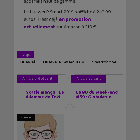
appareils haut de gamme.
Le Huawei P Smart 2019 s’affiche à 249,99
euros ; il est déjà
en promotion
actuellement
sur Amazon à 219 €
Tags
Huawei
Huawei P Smart 2019
Smartphone
Article précédent
Article suivant
Sortie manga : Le
La BD du week-end
dilemme de Toki...
#59 : Globules e...
Auteur