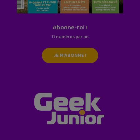
Abonne-toi !
11 numéros par an
JE M'ABONNE !