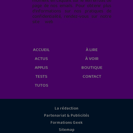
moment en cliquant sur le lien en bas de
page de nos emails. Pour obtenir plus
d'informations sur nos pratiques de
confidentialité, rendez-vous sur notre
site web
geekjunior.fr/informations-
cookies/
ACCUEIL
À LIRE
ACTUS
À VOIR
APPLIS
BOUTIQUE
TESTS
CONTACT
TUTOS
La rédaction
Partenariat & Publicités
Formations Geek
Sitemap