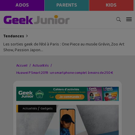
ADOS
PARENTS
KIDS
Tendances
Les sorties geek de l’été à Paris : One Piece au musée Grévin, Zoo Art
Show, Passion Japon…
Accueil
Actualités
Huawei P Smart 2019 : un smartphone complet à moins de 250 €
/
Actualités
Gadgets