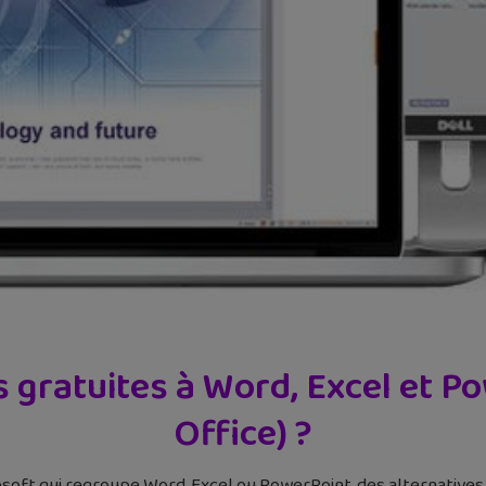
s gratuites à Word, Excel et P
Office) ?
osoft qui regroupe Word, Excel ou PowerPoint, des alternatives 