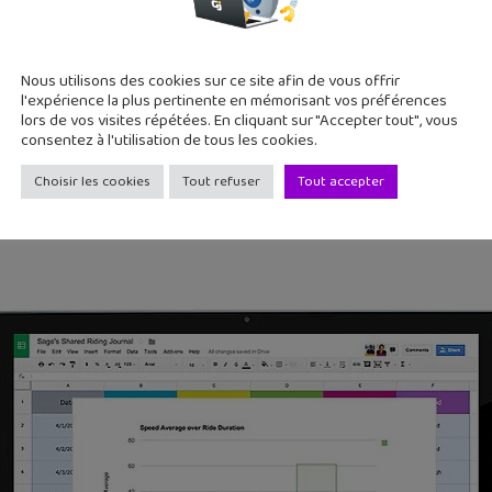
ite bureautique
qui comprend Google Docs, un logiciel de traite
e d’enquête. Google Documents offre trois avantages très prat
Nous utilisons des cookies sur ce site afin de vous offrir
uement sur Google Drive, ce qui évite de les perdre ;
l'expérience la plus pertinente en mémorisant vos préférences
lors de vos visites répétées. En cliquant sur "Accepter tout", vous
onner sur ton navigateur web mais aussi en tant qu’application s
consentez à l'utilisation de tous les cookies.
tes amis, ce qui est très utile pour les travaux de groupe.
Choisir les cookies
Tout refuser
Tout accepter
ocuments sont compatibles avec Microsoft Office.