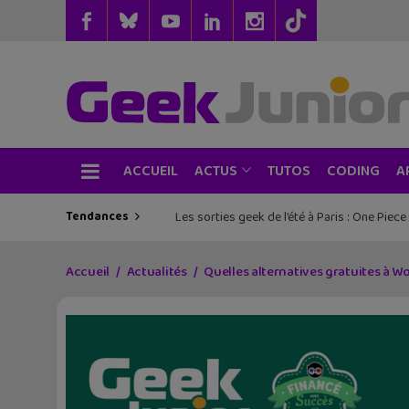
ACCUEIL
TUTOS
CODING
ACTUS
A
Tendances
Les sorties geek de l’été à Paris : One Pie
Accueil
Actualités
Quelles alternatives gratuites à Wo