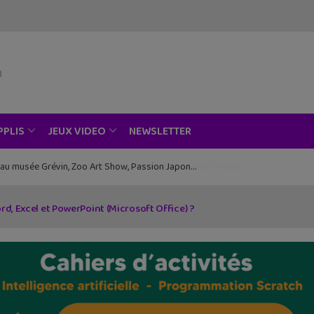
NEWSLETTER
PPLIS
JEUX VIDEO
ce au musée Grévin, Zoo Art Show, Passion Japon…
rd, Excel et PowerPoint (Microsoft Office) ?