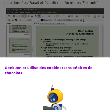
bases de données (Base) et établir des formules (Formule).
Geek Junior utilise des cookies (sans pépites de
chocolat)
refois un vrai problème) est, désormais, totale.
inux
e travail de groupe