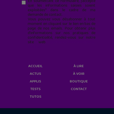
En soumettant ce formulaire, j’accepte
que les informations saisies soient
exploitées* dans le cadre de ma
demande de contact.
Vous pouvez vous désabonner à tout
moment en cliquant sur le lien en bas de
page de nos emails. Pour obtenir plus
d'informations sur nos pratiques de
confidentialité, rendez-vous sur notre
site web
geekjunior.fr/informations-
cookies/
ACCUEIL
À LIRE
ACTUS
À VOIR
APPLIS
BOUTIQUE
TESTS
CONTACT
TUTOS