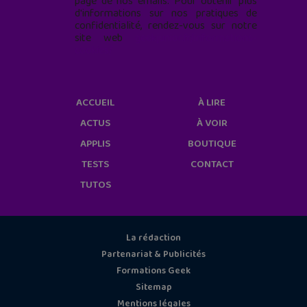
page de nos emails. Pour obtenir plus
d'informations sur nos pratiques de
confidentialité, rendez-vous sur notre
site web
geekjunior.fr/informations-
cookies/
ACCUEIL
À LIRE
ACTUS
À VOIR
APPLIS
BOUTIQUE
TESTS
CONTACT
TUTOS
La rédaction
Partenariat & Publicités
Formations Geek
Sitemap
Mentions légales