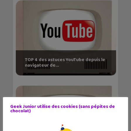
TOP 4 des astuces YouTube depuis le
navigateur de...
Geek Junior utilise des cookies (sans pépites de
chocolat)