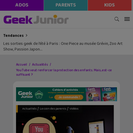
ADOS
PARENTS
KIDS
Tendances
Les sorties geek de l’été à Paris : One Piece au musée Grévin, Zoo Art
Show, Passion Japon…
Accueil
Actualités
YouTube veut renforcer la protection des enfants. Mais, est-ce
suffisant ?
/
/
Actualités
Le coin des parents
Vidéos