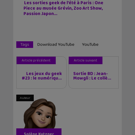
Les sorties geek de l’été à Paris : One
Piece au musée Grévin, Zoo Art Show,
Passion Japon…
Tags
Download YouTube
YouTube
Article précédent
Article suivant
Les jeux du geek
Sortie BD : Jean-
#23 : le numériqu...
Mowgli : Le collè...
Auteur
Solène Kutzner