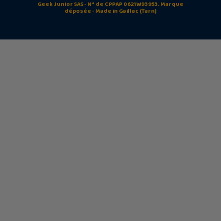
Geek Junior SAS - N° de CPPAP 0621W93953. Marque
déposée - Made in Gaillac (Tarn)