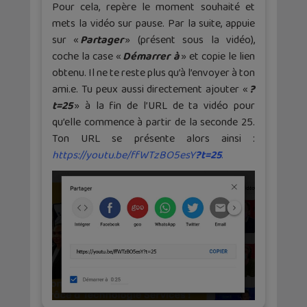
Pour cela, repère le moment souhaité et
mets la vidéo sur pause. Par la suite, appuie
sur «
Partager
» (présent sous la vidéo),
coche la case «
Dé
marrer
à
» et copie le lien
obtenu. Il ne te reste plus qu’à l’envoyer à ton
ami.e. Tu peux aussi directement ajouter «
?
t=25
» à la fin de l’URL de ta vidéo pour
qu’elle commence à partir de la seconde 25.
Ton URL se présente alors ainsi :
https://youtu.be/ffWTzBO5esY
?t=25
.