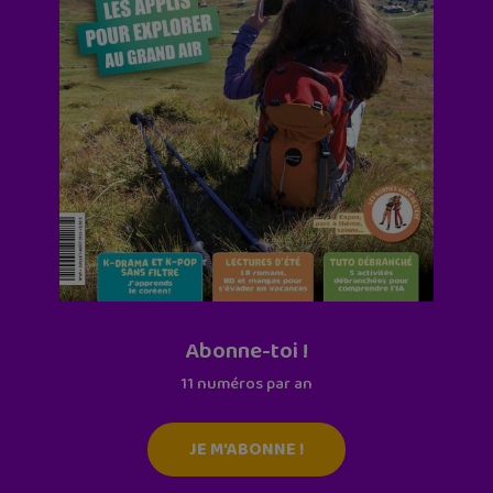
Abonne-toi !
11 numéros par an
JE M'ABONNE !