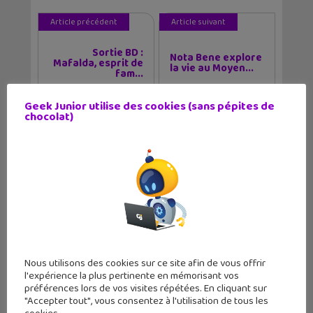
Article précédent
Article suivant
Sortie BD :
Nota Bene explore
Mafalda, esprit de
la vie au Moyen...
fam...
Geek Junior utilise des cookies (sans pépites de
chocolat)
Auteur
✕
Christophe Coquis
Journaliste web et père de deux grands ados,
j'aime tester de nouvelles applications et
regarder des séries télé tard le soir.
Nous utilisons des cookies sur ce site afin de vous offrir
l'expérience la plus pertinente en mémorisant vos
préférences lors de vos visites répétées. En cliquant sur
"Accepter tout", vous consentez à l'utilisation de tous les