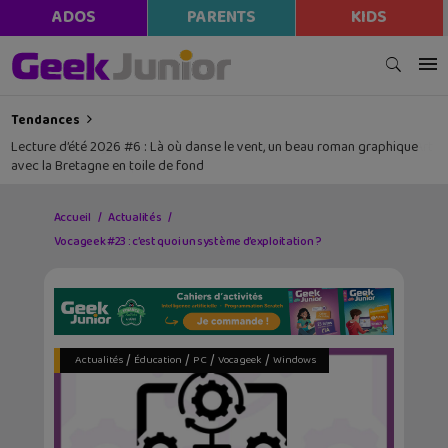
modal-check
ADOS
PARENTS
KIDS
Tendances
Lecture d’été 2026 #6 : Là où danse le vent, un beau roman graphique
avec la Bretagne en toile de fond
Accueil
Actualités
Vocageek #23 : c’est quoi un système d’exploitation ?
/
/
/
/
Actualités
Éducation
PC
Vocageek
Windows