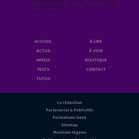
d'informations sur nos pratiques de
confidentialité, rendez-vous sur notre
site web
geekjunior.fr/informations-
cookies/
ACCUEIL
À LIRE
ACTUS
À VOIR
APPLIS
BOUTIQUE
TESTS
CONTACT
TUTOS
La rédaction
Partenariat & Publicités
Formations Geek
Sitemap
Mentions légales