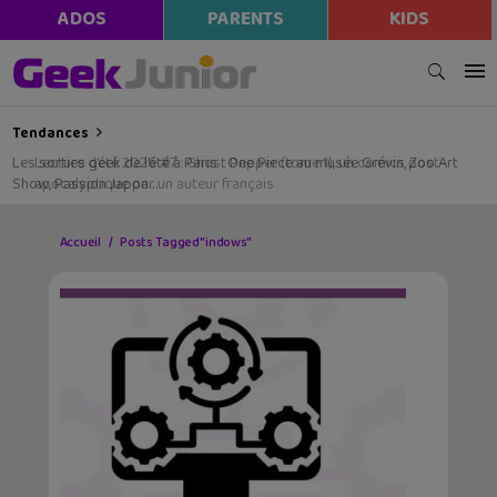
ADOS
PARENTS
KIDS
Tendances
Les sorties geek de l’été à Paris : One Piece au musée Grévin, Zoo Art
Show, Passion Japon…
Accueil
Posts Tagged "indows"