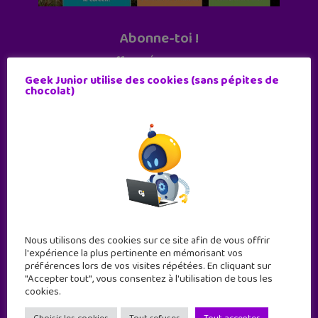
Abonne-toi !
11 numéros par an
Geek Junior utilise des cookies (sans pépites de
chocolat)
JE M'ABONNE !
Nous utilisons des cookies sur ce site afin de vous offrir
l'expérience la plus pertinente en mémorisant vos
préférences lors de vos visites répétées. En cliquant sur
"Accepter tout", vous consentez à l'utilisation de tous les
cookies.
Geek Junior est le premier site de culture numérique
à destination des adolescents.