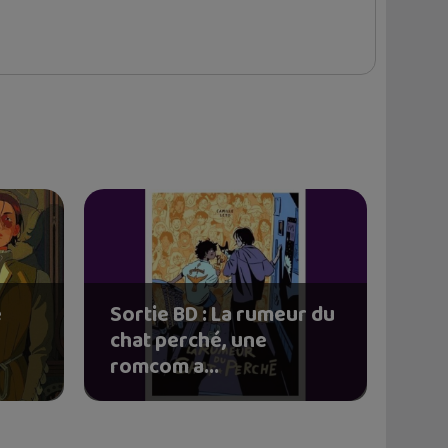
e
Sortie BD : La rumeur du
chat perché, une
romcom a...