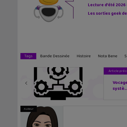
Lecture d’été 2026 
Les sorties geek de
Tags
Bande Dessinée
Histoire
Nota Bene
S
Article pré
Vocage
systè..
Auteur