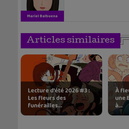
Mariel Balbuena
Vallejos
Articles similaires
Lecture d’été 2026 #3 :
À fle
Les fleurs des
une 
funérailles...
à...