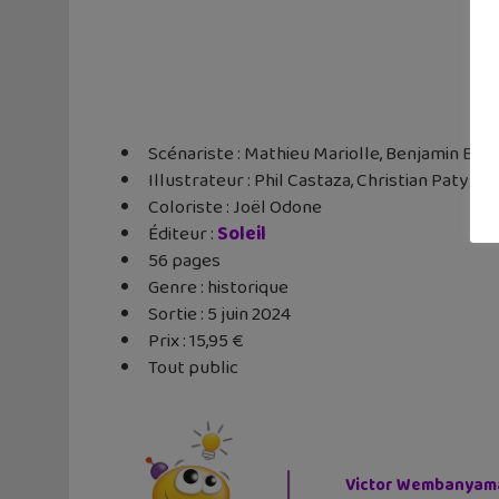
Scénariste : Mathieu Mariolle, Benjamin Bril
Illustrateur : Phil Castaza, Christian Paty
Coloriste : Joël Odone
Éditeur ‏: ‎
Soleil
56 pages
Genre : historique
Sortie : 5 juin 2024
Prix : 15,95 €
Tout public
Victor Wembanyama 