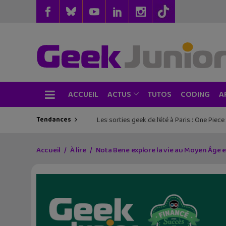
ACCUEIL
TUTOS
CODING
ACTUS
A
Tendances
Les sorties geek de l’été à Paris : One Pie
Accueil
À lire
Nota Bene explore la vie au Moyen Âge e