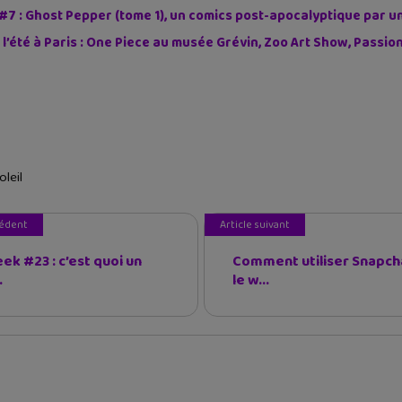
#7 : Ghost Pepper (tome 1), un comics post-apocalyptique par u
 l’été à Paris : One Piece au musée Grévin, Zoo Art Show, Passi
oleil
cédent
Article suivant
ek #23 : c’est quoi un
Comment utiliser Snapch
.
le w...