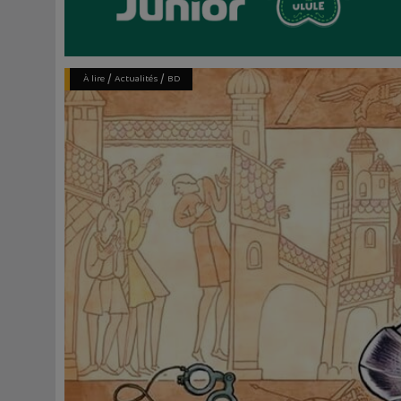
/
/
À lire
Actualités
BD