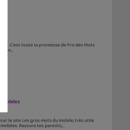
)
hone. C'est toute la promesse de Pro des Mots
ec ton
s mobiles
sur le site Les gros mots du mobile, très utile
 mobiles. Rassure tes parents,