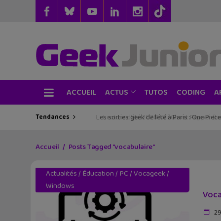
ACCUEIL
TUTOS
CODING
ACTUS
A
Tendances
Les sorties geek de l’été à Paris : One Pie
Accueil
Posts Tagged "vocabulaire"
Actualités
/
Éducation
/
PC
/
Vocageek
/
Windows
Voca
29