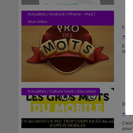
Actualités
/
Android
/
iPhone - iPad
/
Jeux video
Le j
16
Et si
dispo
Actualités
/
Culture Geek
/
Éducation
Déco
3 
C'est
pour 