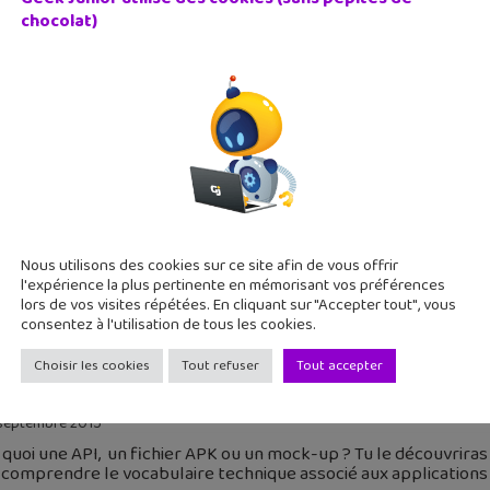
chocolat)
eu mobile du jour : Pro des Mots (App Store / Google Play
 mai 2017
 on apprenait un peu de vocabulaire en jouant avec son smartp
nible sur Android et iOS. Le principe du jeu est tout simple : av
Nous utilisons des cookies sur ce site afin de vous offrir
l'expérience la plus pertinente en mémorisant vos préférences
lors de vos visites répétées. En cliquant sur "Accepter tout", vous
consentez à l'utilisation de tous les cookies.
Choisir les cookies
Tout refuser
Tout accepter
uvre les Gros Mots du Mobile, le lexique des application
septembre 2015
 quoi une API, un fichier APK ou un mock-up ? Tu le découvriras 
comprendre le vocabulaire technique associé aux applications