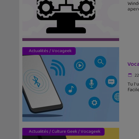
Windo
aperc
Actualités
/
Vocageek
Voca
22
Tu l'
facil
Actualités
/
Culture Geek
/
Vocageek