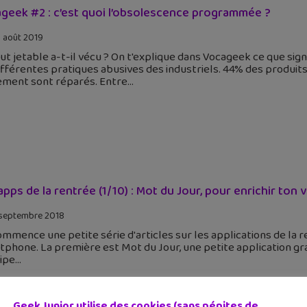
geek #2 : c’est quoi l’obsolescence programmée ?
 août 2019
ut jetable a-t-il vécu ? On t'explique dans Vocageek ce que si
ifférentes pratiques abusives des industriels. 44% des produit
ement sont réparés. Entre
apps de la rentrée (1/10) : Mot du Jour, pour enrichir ton 
septembre 2018
mmence une petite série d'articles sur les applications de la r
phone. La première est Mot du Jour, une petite application grat
ipe
Geek Junior utilise des cookies (sans pépites de