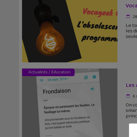
Voca
28
Le to
les d
seul
Actualités
/
Éducation
Les 
6 
On co
smart
princ