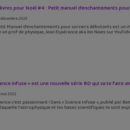
livres pour Noël #4 : Petit manuel d’enchantements pour
 décembre 2023
etit Manuel d’enchantements pour sorciers débutants est un m
 un prof de physique, Jean Espérance aka Xio Nixes sur YouTube,
ience infuse » est une nouvelle série BD qui va te faire ai
 mai 2022
ience c'est passionnant ! Dans « Science Infuse », publié par B
laquelle l'astrophysique et les bases scientifiques te sont e