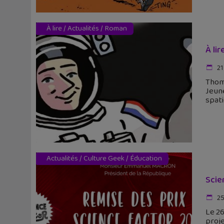
À lire
/
Actualités
/
Roman
À li
21
Thoma
Jeune
spat
Actualités
/
Culture Geek
/
Éducation
Scie
25
Le 26
proje