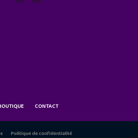
site web
geekjunior.fr/informations-
cookies/
BOUTIQUE
CONTACT
es
Politique de confidentialité