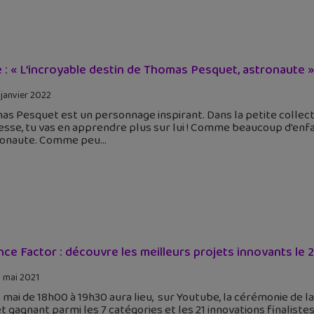
re : « L’incroyable destin de Thomas Pesquet, astronaute »
 janvier 2022
s Pesquet est un personnage inspirant. Dans la petite collec
sse, tu vas en apprendre plus sur lui ! Comme beaucoup d'enf
ionaute. Comme peu
nce Factor : découvre les meilleurs projets innovants le 
 mai 2021
 mai de 18h00 à 19h30 aura lieu, sur Youtube, la cérémonie de la
t gagnant parmi les 7 catégories et les 21 innovations finalist