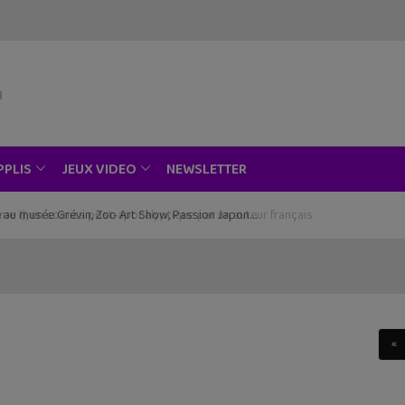
NEWSLETTER
PPLIS
JEUX VIDEO
ce au musée Grévin, Zoo Art Show, Passion Japon…
«