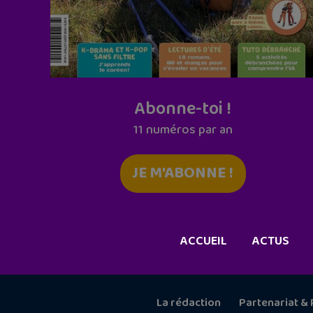
Abonne-toi !
11 numéros par an
JE M'ABONNE !
ACCUEIL
ACTUS
La rédaction
Partenariat & 