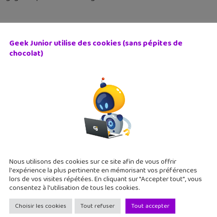
Geek Junior utilise des cookies (sans pépites de
chocolat)
ur 1 activité : des activités amusantes à faire à la maison
 avril 2020
bliothèque de la Cité des Sciences et de l'Industrie propose d
ligentes à réaliser entre enfants et adultes. Une vingtaine d'acti
Nous utilisons des cookies sur ce site afin de vous offrir
l'expérience la plus pertinente en mémorisant vos préférences
lors de vos visites répétées. En cliquant sur "Accepter tout", vous
consentez à l'utilisation de tous les cookies.
Choisir les cookies
Tout refuser
Tout accepter
risonnier quantique, un jeu vidéo d’aventure au cœur des 