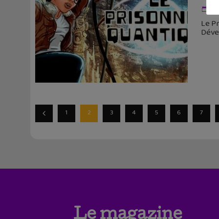
31
Le Pr
Dével
1
2
3
4
5
6
7
Le magazine