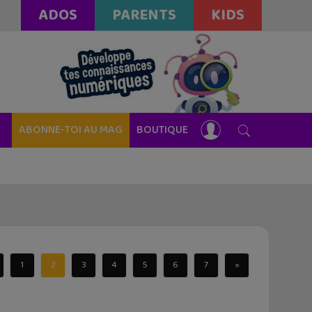
ADOS
PARENTS
KIDS
ABONNE-TOI AU MAG
BOUTIQUE
1
2
3
4
5
6
7
»