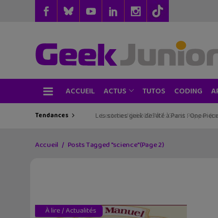
ACCUEIL
TUTOS
CODING
ACTUS
A
Tendances
Les sorties geek de l’été à Paris : One Pie
Accueil
Posts Tagged "science"
(Page 2)
À lire
/
Actualités