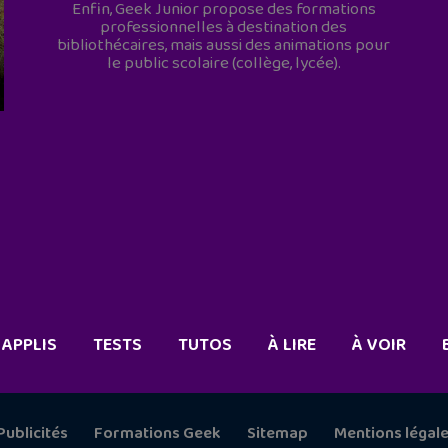
Enfin, Geek Junior propose des formations
professionnelles à destination des
bibliothécaires, mais aussi des animations pour
le public scolaire (collège, lycée).
APPLIS
TESTS
TUTOS
À LIRE
À VOIR
Publicités
Formations Geek
Sitemap
Mentions légal