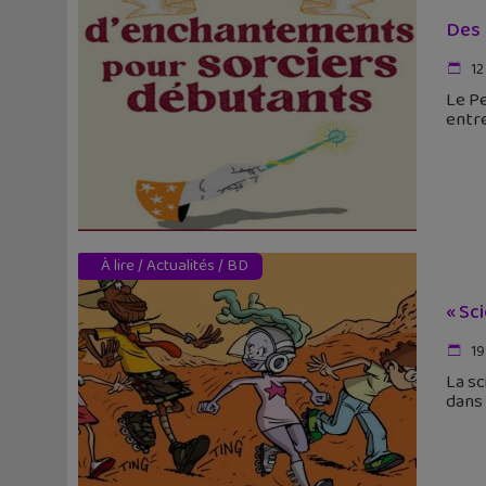
Des 
12
Le P
entre
À lire
/
Actualités
/
BD
« Sc
19
La sc
dans 