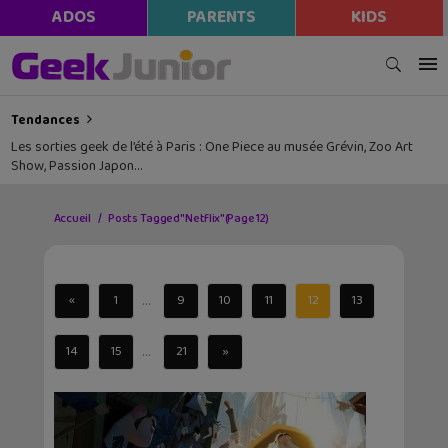
ADOS
PARENTS
KIDS
Tendances
Les sorties geek de l’été à Paris : One Piece au musée Grévin, Zoo Art
Show, Passion Japon…
Accueil
Posts Tagged "Netflix"
(Page 12)
...
«
1
9
10
11
12
13
...
14
15
21
»