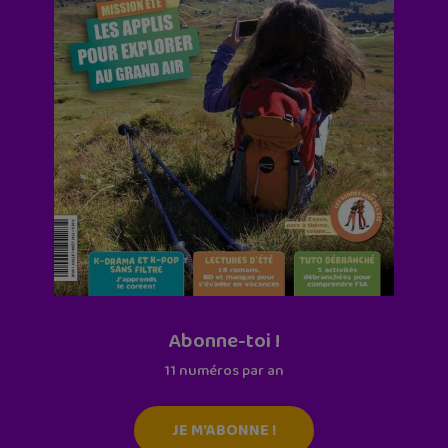
Abonne-toi !
11 numéros par an
JE M'ABONNE !