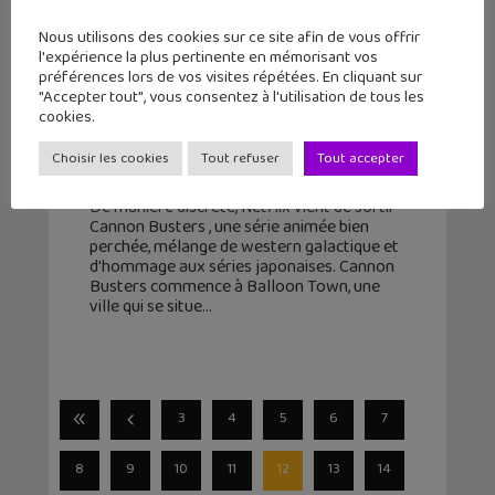
Nous utilisons des cookies sur ce site afin de vous offrir
l'expérience la plus pertinente en mémorisant vos
préférences lors de vos visites répétées. En cliquant sur
"Accepter tout", vous consentez à l'utilisation de tous les
Cannon Busters, le nouvel anime
cookies.
Netflix complètement geek !
Choisir les cookies
Tout refuser
Tout accepter
16 août 2019
De manière discrète, Netflix vient de sortir
Cannon Busters , une série animée bien
perchée, mélange de western galactique et
d'hommage aux séries japonaises. Cannon
Busters commence à Balloon Town, une
ville qui se situe
3
4
5
6
7
8
9
10
11
12
13
14