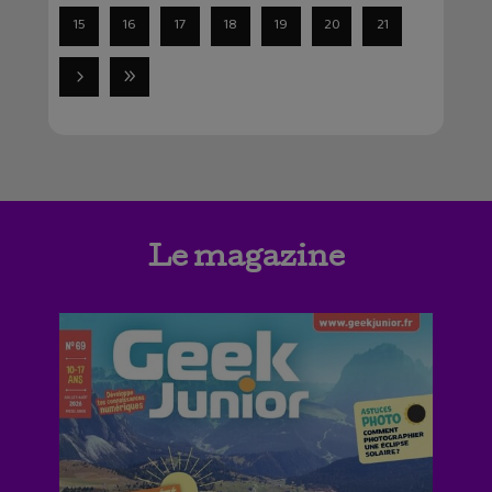
15
16
17
18
19
20
21
Le magazine