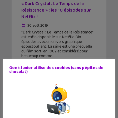
« Dark Crystal : Le Temps de la
Résistance » : les 10 épisodes sur
Netflix !
30 août 2019
"Dark Crystal : Le Temps de la Résistance"
est enfin disponible sur Netflix. Dix
épisodes avec un univers graphique
époustouflant. La série est une préquelle
du film sorti en 1982 et considéré pour
beaucoup comme
Geek Junior utilise des cookies (sans pépites de
chocolat)