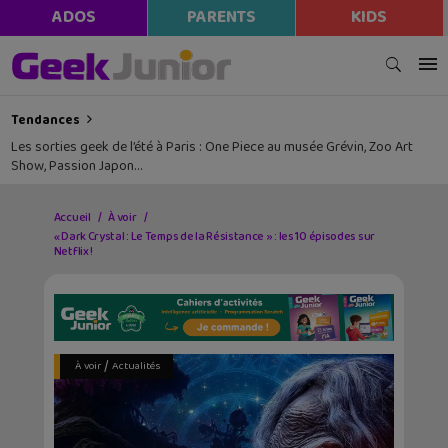
ADOS
PARENTS
KIDS
Tendances
Les sorties geek de l’été à Paris : One Piece au musée Grévin, Zoo Art
Show, Passion Japon…
Accueil
À voir
« Dark Crystal : Le Temps de la Résistance » : les 10 épisodes sur
Netflix !
/
À voir
Actualités