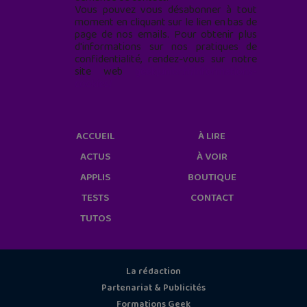
Vous pouvez vous désabonner à tout
moment en cliquant sur le lien en bas de
page de nos emails. Pour obtenir plus
d'informations sur nos pratiques de
confidentialité, rendez-vous sur notre
site web
geekjunior.fr/informations-
cookies/
ACCUEIL
À LIRE
ACTUS
À VOIR
APPLIS
BOUTIQUE
TESTS
CONTACT
TUTOS
La rédaction
Partenariat & Publicités
Formations Geek