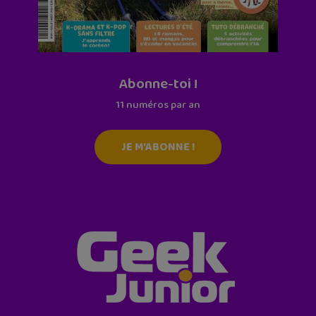
Abonne-toi !
11 numéros par an
JE M'ABONNE !