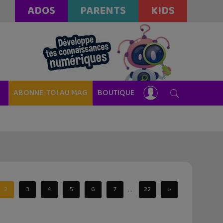
ADOS
PARENTS
KIDS
ABONNE-TOI AU MAG
BOUTIQUE
...
2
3
4
5
6
7
22
»