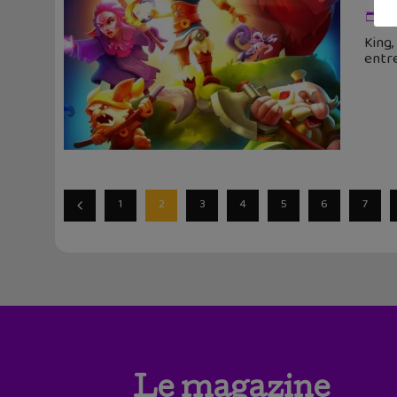
12
King,
entre
1
2
3
4
5
6
7
Le magazine