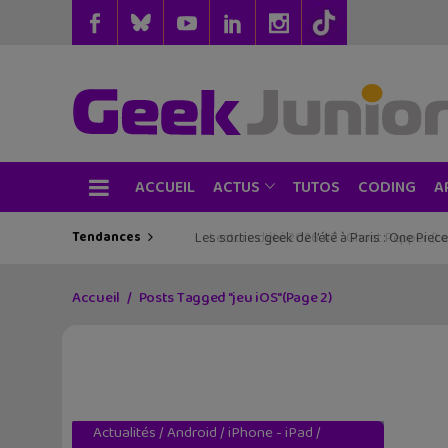
ACCUEIL
TUTOS
CODING
ACTUS
A
Tendances
Les sorties geek de l’été à Paris : One Pie
Accueil
Posts Tagged "jeu iOS"
(Page 2)
Actualités
/
Android
/
iPhone - iPad
/