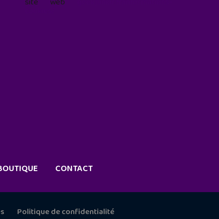
site web
geekjunior.fr/informations-
cookies/
BOUTIQUE
CONTACT
es
Politique de confidentialité