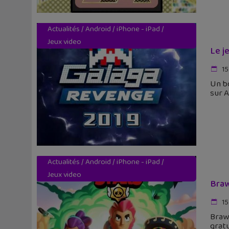
Actualités
/
Android
/
iPhone - iPad
/
Jeux video
Le j
15
Un bo
sur A
Actualités
/
Android
/
iPhone - iPad
/
Jeux video
Braw
15
Brawl
gratu