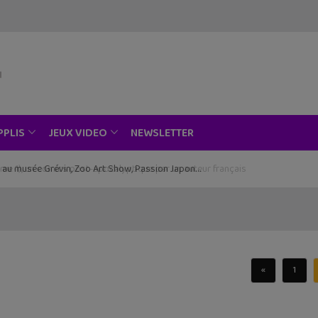
NEWSLETTER
PPLIS
JEUX VIDEO
ce au musée Grévin, Zoo Art Show, Passion Japon…
«
1