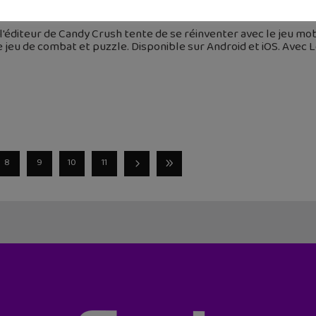
 septembre 2018
 l'éditeur de Candy Crush tente de se réinventer avec le jeu mob
 jeu de combat et puzzle. Disponible sur Android et iOS. Avec L
8
9
10
11