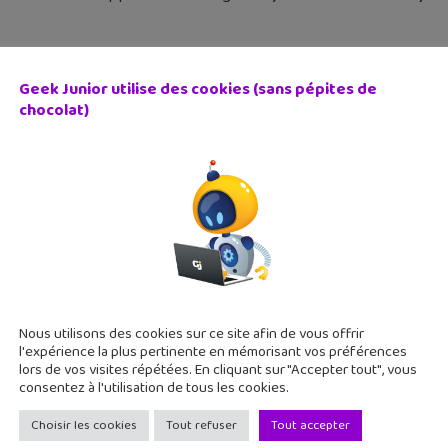
Geek Junior utilise des cookies (sans pépites de
chocolat)
and Brawl, un super jeu de combat débarque sur ton sm
 octobre 2018
nd Brawl est un jeu de combat multijoueurs ultra efficace et d
ismes. Le jeu mobile de cet automne ? Alors qu'une multitude
Nous utilisons des cookies sur ce site afin de vous offrir
l'expérience la plus pertinente en mémorisant vos préférences
lors de vos visites répétées. En cliquant sur "Accepter tout", vous
consentez à l'utilisation de tous les cookies.
Choisir les cookies
Tout refuser
Tout accepter
nd of Solgard : un jeu mobile entre puzzle à la Candy Cr