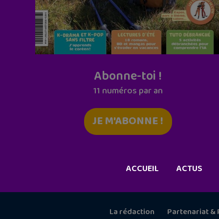
Abonne-toi !
11 numéros par an
JE M'ABONNE !
ACCUEIL
ACTUS
La rédaction
Partenariat & 