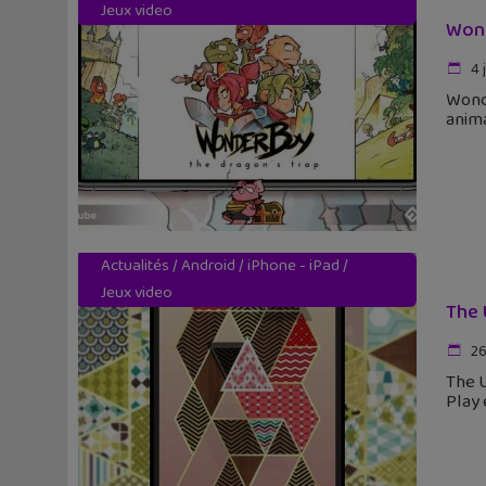
Jeux video
Wond
4 
Wonde
anima
Actualités
/
Android
/
iPhone - iPad
/
Jeux video
The 
26
The U
Play 