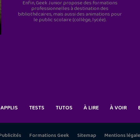
Enfin, Geek Junior propose des formations
professionnelles à destination des
bibliothécaires, mais aussi des animations pour
le public scolaire (collège, lycée).
APPLIS
TESTS
TUTOS
À LIRE
À VOIR
Publicités
Formations Geek
Sitemap
Mentions légal