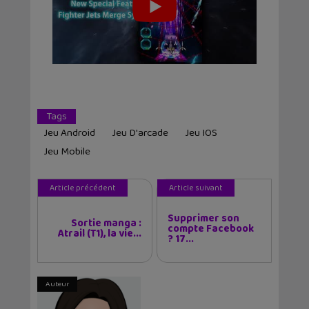
Tags
Jeu Android
Jeu D'arcade
Jeu IOS
Jeu Mobile
Article précédent
Article suivant
Supprimer son
Sortie manga :
compte Facebook
Atrail (T1), la vie...
? 17...
Auteur