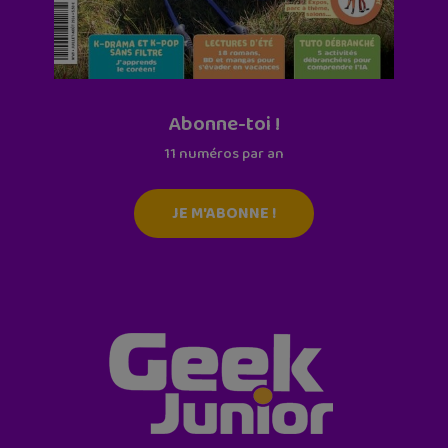
Abonne-toi !
11 numéros par an
JE M'ABONNE !