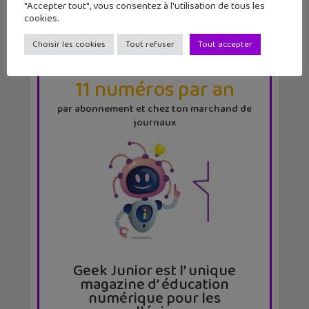
"Accepter tout", vous consentez à l'utilisation de tous les
cookies.
Choisir les cookies
Tout refuser
Tout accepter
LE MAG
GEEK JUNIOR
11 numéros par an
par abonnement et chez ton marchand de
journaux
Geek Junior est l’ unique
magazine d’ éducation
numérique pour les