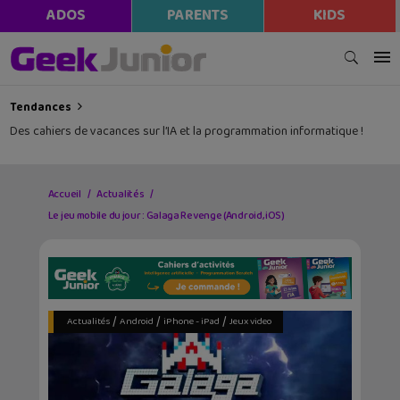
modal-check
ADOS
PARENTS
KIDS
Tendances
Lecture d’été 2026 #5 : Agnès la Chevaleresse (tome 1)
Accueil
Actualités
Le jeu mobile du jour : Galaga Revenge (Android, iOS)
/
/
/
Actualités
Android
iPhone - iPad
Jeux video