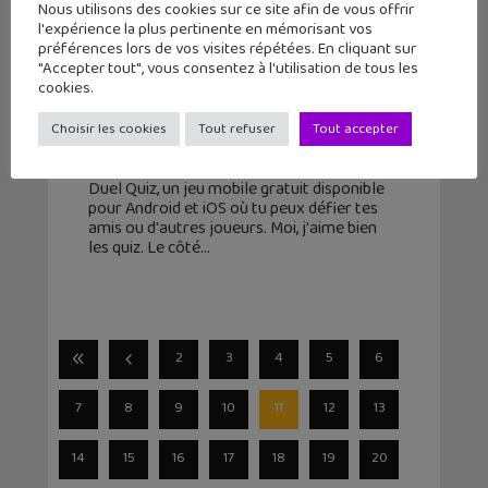
Nous utilisons des cookies sur ce site afin de vous offrir
l'expérience la plus pertinente en mémorisant vos
préférences lors de vos visites répétées. En cliquant sur
"Accepter tout", vous consentez à l'utilisation de tous les
Le jeu mobile du jour : Duel Quiz
cookies.
(Google Play, iPhone)
Choisir les cookies
Tout refuser
Tout accepter
2 novembre 2016
Un petit quiz pour passer le temps ? Voici
Duel Quiz, un jeu mobile gratuit disponible
pour Android et iOS où tu peux défier tes
amis ou d'autres joueurs. Moi, j'aime bien
les quiz. Le côté
2
3
4
5
6
7
8
9
10
11
12
13
14
15
16
17
18
19
20