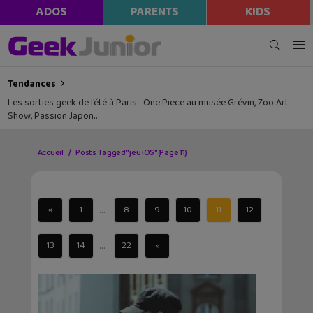
ADOS
PARENTS
KIDS
Tendances
Les sorties geek de l’été à Paris : One Piece au musée Grévin, Zoo Art
Show, Passion Japon…
Accueil
Posts Tagged "jeu iOS"
(Page 11)
...
«
1
8
9
10
11
12
...
13
14
22
»