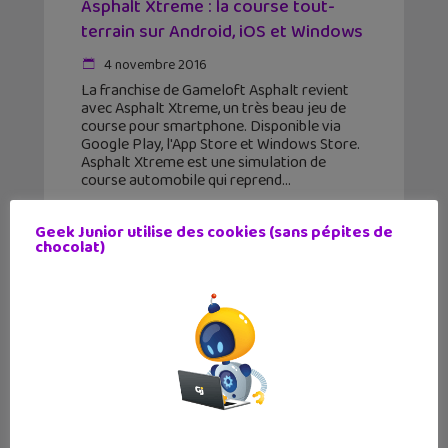
Asphalt Xtreme : la course tout-
terrain sur Android, iOS et Windows
4 novembre 2016
La franchise de Gameloft Asphalt revient
avec Asphalt Xtreme, un très beau jeu de
course pour smartphone. Disponible via
Google Play, l'App Store et Windows Store.
Asphalt Xtreme est une simulation de
course automobile qui reprend
Geek Junior utilise des cookies (sans pépites de
chocolat)