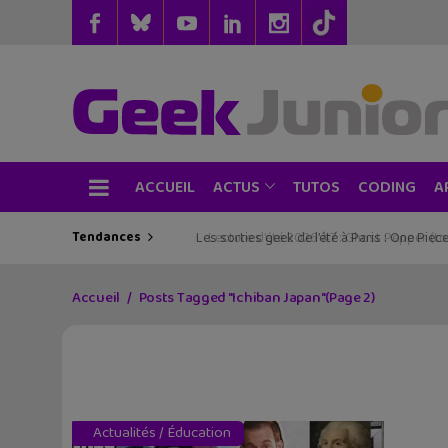
ACCUEIL
TUTOS
CODING
ACTUS
A
Tendances
Les sorties geek de l’été à Paris : One Pie
Accueil
Posts Tagged "Ichiban Japan"
(Page 2)
Actualités
/
Éducation