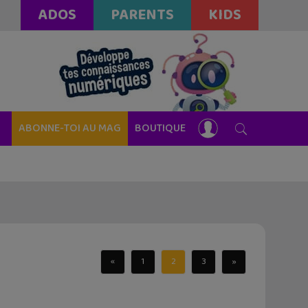
ADOS
PARENTS
KIDS
ABONNE-TOI AU MAG
BOUTIQUE
«
1
2
3
»