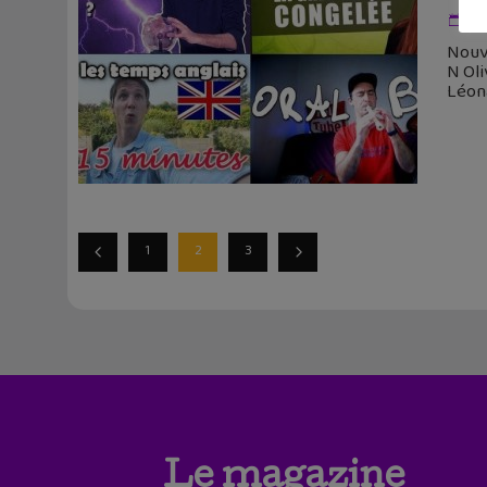
27
Nouv
N Oli
Léon
1
2
3
Le magazine