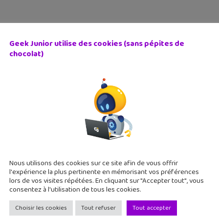
Geek Junior utilise des cookies (sans pépites de
chocolat)
endre avec YouTube #85 : Dirty Biology, Scienticfiz, Ich
uillet 2018
 dans l'attente des résultats du bac ou du brevet ? Pour patient
endre plein de choses passionnantes. Direction, le Japon mais
Nous utilisons des cookies sur ce site afin de vous offrir
l'expérience la plus pertinente en mémorisant vos préférences
lors de vos visites répétées. En cliquant sur "Accepter tout", vous
consentez à l'utilisation de tous les cookies.
Choisir les cookies
Tout refuser
Tout accepter
endre avec YouTube #80 : L’Esprit Sorcier, Vraiment Top,