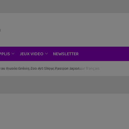
NEWSLETTER
PPLIS
JEUX VIDEO
ce au musée Grévin, Zoo Art Show, Passion Japon…