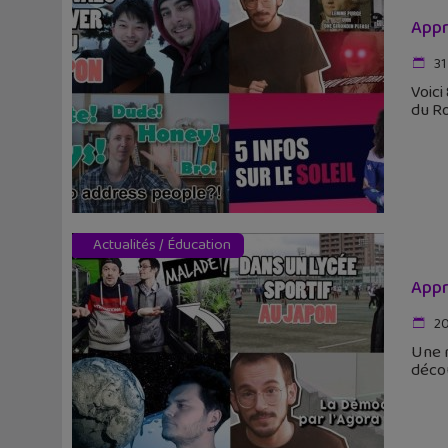
Appr
31
Voici
du Ro
Actualités
/
Éducation
Appr
20
Une r
décou