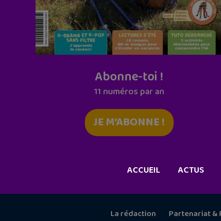
Abonne-toi !
11 numéros par an
JE M'ABONNE !
ACCUEIL
ACTUS
La rédaction
Partenariat & 