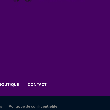
site web
geekjunior.fr/informations-
cookies/
BOUTIQUE
CONTACT
es
Politique de confidentialité