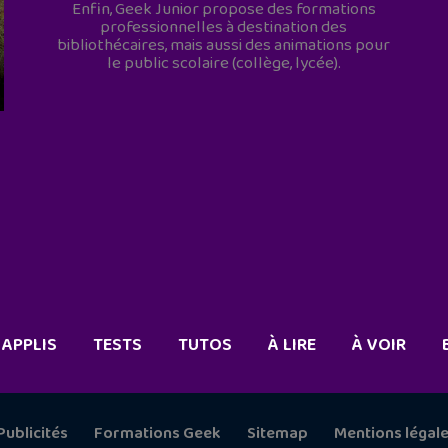
Enfin, Geek Junior propose des formations
professionnelles à destination des
bibliothécaires, mais aussi des animations pour
le public scolaire (collège, lycée).
APPLIS
TESTS
TUTOS
À LIRE
À VOIR
Publicités
Formations Geek
Sitemap
Mentions légal