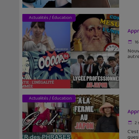
Actualités
/
Éducation
Appr
16
Nouve
autre
Actualités
/
Éducation
Appr
2 
C'est
ques