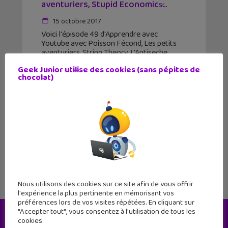
aventuriers, Stupid Economics̷...
15 octobre 2017
Voici l'épisode 49 d'Apprendre avec
Youtube avec Poisson Fécond, Les petits
aventuriers, String Theory, L'Antiseche,
Ichiban Japan, Stupid Economics, Les tutos
Geek Junior utilise des cookies (sans pépites de
de Huito. Des questions intéressantes cette
chocolat)
semaine comme "À quoi servaient les
Menhirs ?" ou
1
2
3
Nous utilisons des cookies sur ce site afin de vous offrir
l'expérience la plus pertinente en mémorisant vos
préférences lors de vos visites répétées. En cliquant sur
"Accepter tout", vous consentez à l'utilisation de tous les
cookies.
Le magazine