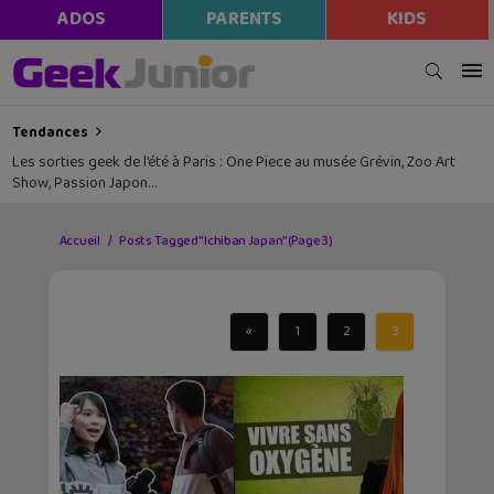
ADOS
PARENTS
KIDS
Tendances
Les sorties geek de l’été à Paris : One Piece au musée Grévin, Zoo Art
Show, Passion Japon…
Accueil
Posts Tagged "Ichiban Japan"
(Page 3)
«
1
2
3