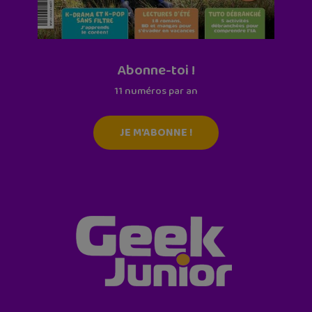
Abonne-toi !
11 numéros par an
JE M'ABONNE !