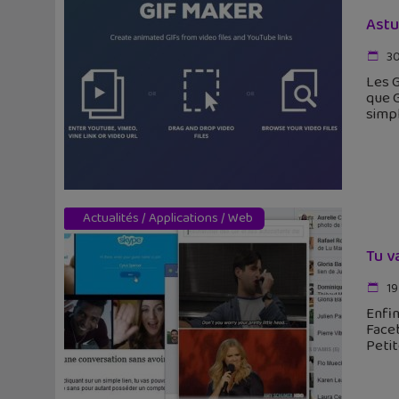
Astu
30
Les G
que 
simp
Actualités
/
Applications
/
Web
Tu v
19
Enfi
Faceb
Peti