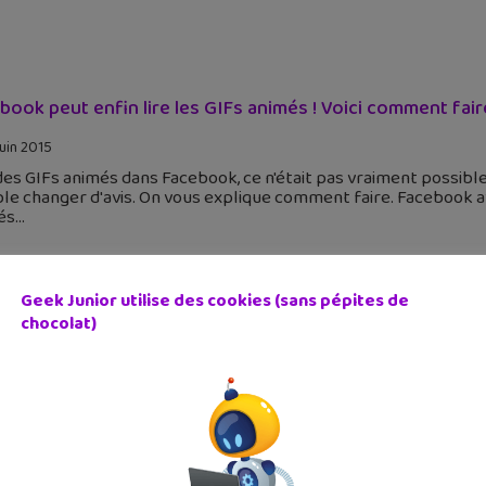
book peut enfin lire les GIFs animés ! Voici comment fair
juin 2015
des GIFs animés dans Facebook, ce n'était pas vraiment possible
e changer d'avis. On vous explique comment faire. Facebook ava
és
Geek Junior utilise des cookies (sans pépites de
chocolat)
a fait du skate : vainqueur des meilleurs Gifs de l’année
 mars 2015
 sont les meilleurs GIFS de l'année 2014 ? Il existe une cérémon
d gagnant est Barack Obama ! Mais d'autres GIFS sont excellen