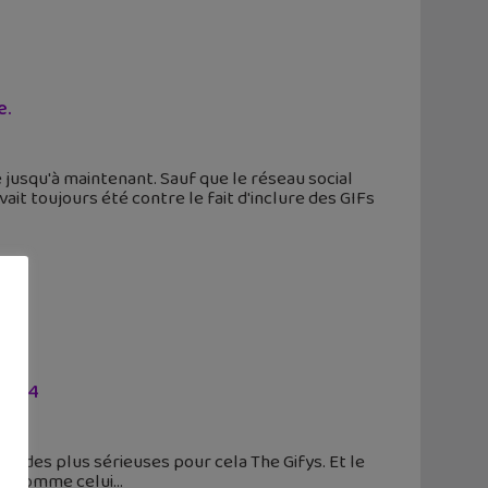
e.
 jusqu'à maintenant. Sauf que le réseau social
it toujours été contre le fait d'inclure des GIFs
 2014
ie des plus sérieuses pour cela The Gifys. Et le
ts comme celui