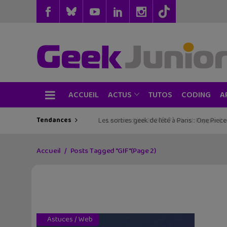
ACCUEIL
TUTOS
CODING
ACTUS
A
Tendances
Les sorties geek de l’été à Paris : One Pie
Accueil
Posts Tagged "GIF"
(Page 2)
Astuces
/
Web