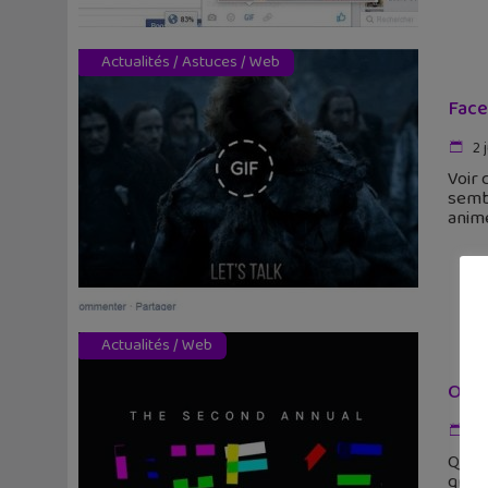
Actualités
/
Astuces
/
Web
Face
2 
Voir 
sembl
anim
Actualités
/
Web
Obam
24
Quels
gran