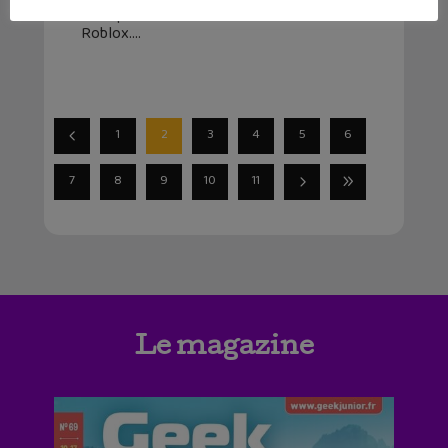
Et se place en concurrent direct de
Roblox.
1
2
3
4
5
6
7
8
9
10
11
Le magazine