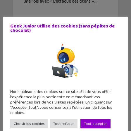
une fois avec « L'attaque des titans ».
Geek Junior utilise des cookies (sans pépites de
chocolat)
Nous utilisons des cookies sur ce site afin de vous offrir
l'expérience la plus pertinente en mémorisant vos
Fortnite lance un éditeur de jeu
préférences lors de vos visites répétées. En cliquant sur
surpuissant pour tous
"Accepter tout", vous consentez à l'utilisation de tous les
cookies.
23 mars 2023
Choisir les cookies
Tout refuser
Tout accepter
Fortnite passe une nouvelle étape avec
l'arrivée d'un éditeur de jeu, l'Unreal Editor.