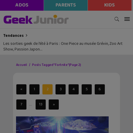
ADOS
PARENTS
KIDS
Tendances
Les sorties geek de l’été à Paris : One Piece au musée Grévin, Zoo Art
Show, Passion Japon…
Accueil
Posts Tagged "Fortnite"
(Page 2)
«
1
2
3
4
5
6
...
7
13
»