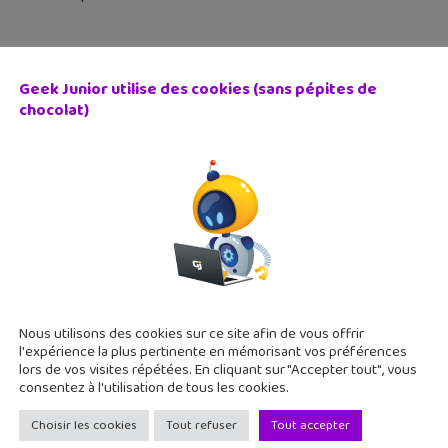
Geek Junior utilise des cookies (sans pépites de
chocolat)
 Legends, le nouveau jeu Battle Royale dans l’univers de 
février 2019
ise ! Le studio Respawn Entertainment vient de lancer Apex Le
to-play qui pourrait bien faire de l'ombre à Fortnite. C'est sa
Nous utilisons des cookies sur ce site afin de vous offrir
l'expérience la plus pertinente en mémorisant vos préférences
lors de vos visites répétées. En cliquant sur "Accepter tout", vous
consentez à l'utilisation de tous les cookies.
Choisir les cookies
Tout refuser
Tout accepter
tu geek #88 : Scratch 3.0, Fortnite, Netflix, Bolt par Spher