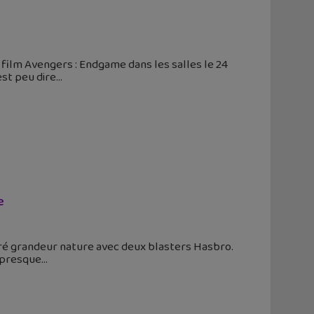
u film Avengers : Endgame dans les salles le 24
est peu dire
e
éré grandeur nature avec deux blasters Hasbro.
n presque