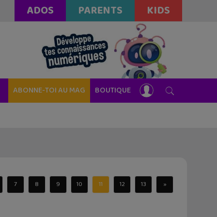
ADOS
PARENTS
KIDS
ABONNE-TOI AU MAG
BOUTIQUE
7
8
9
10
11
12
13
»