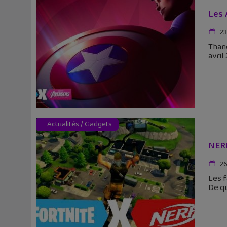
Les 
23
Thano
avril
Actualités
/
Gadgets
NERF
26
Les f
De qu