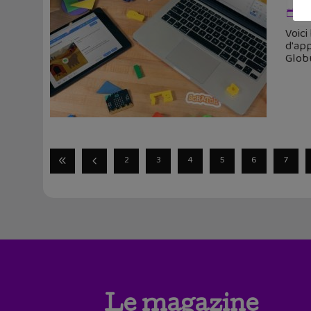
6 
Voici
d'ap
Glob
2
3
4
5
6
7
Le magazine