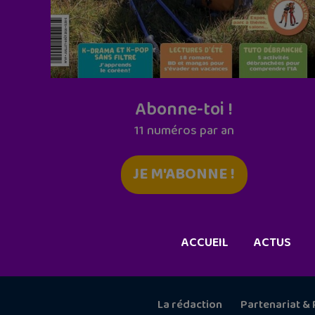
Abonne-toi !
11 numéros par an
JE M'ABONNE !
ACCUEIL
ACTUS
La rédaction
Partenariat & 