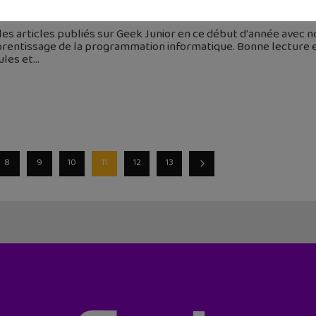
janvier 2019
 les articles publiés sur Geek Junior en ce début d'année avec 
prentissage de la programmation informatique. Bonne lecture 
ules et
8
9
10
11
12
13