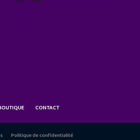
site web
geekjunior.fr/informations-
cookies/
BOUTIQUE
CONTACT
es
Politique de confidentialité