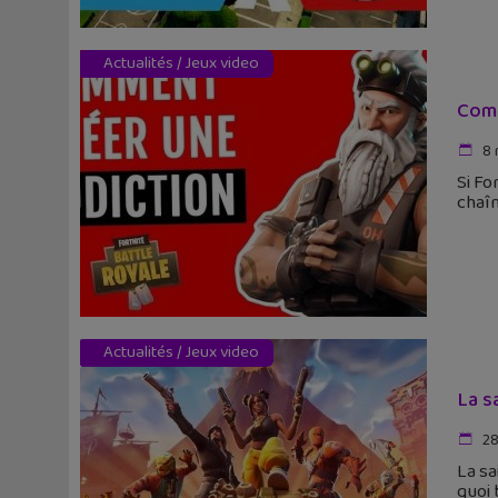
Actualités
/
Jeux video
Comm
8 
Si Fo
chaîn
Actualités
/
Jeux video
La s
28
La sa
quoi 