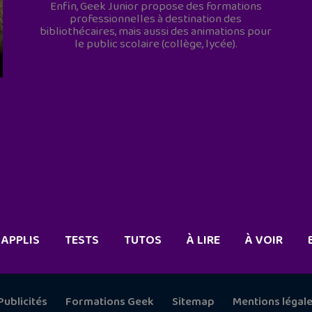
Enfin, Geek Junior propose des formations
professionnelles à destination des
bibliothécaires, mais aussi des animations pour
le public scolaire (collège, lycée).
APPLIS
TESTS
TUTOS
À LIRE
À VOIR
Publicités
Formations Geek
Sitemap
Mentions légal