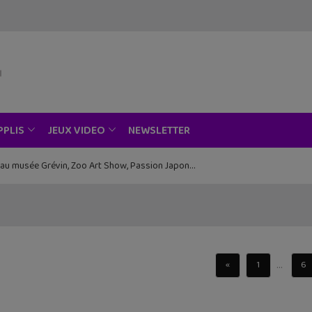
NEWSLETTER
PPLIS
JEUX VIDEO
ce au musée Grévin, Zoo Art Show, Passion Japon…
...
«
1
6