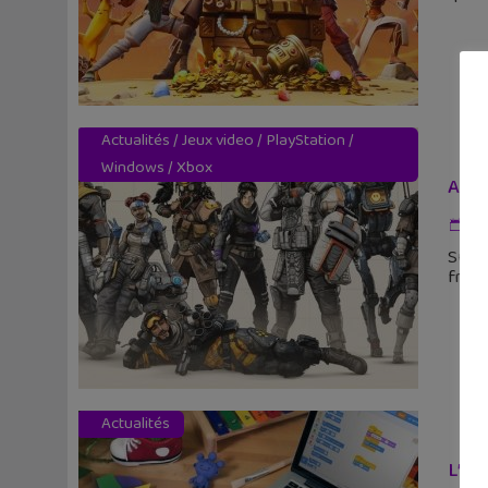
Actualités
/
Jeux video
/
PlayStation
/
Windows
/
Xbox
Apex
5 
Surpr
free-
Actualités
L’ac