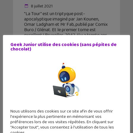
8 juillet 2021
"La Tour" est un triptyque post-
apocalyptique imaginé par Jan Kounen,
Omar Ladgham et Mr Fab, publié par Comix
Buro / Glénat. Et le premier tome est
excellent ! Bruxelles, 2042. Il y a trente ans,
le
Geek Junior utilise des cookies (sans pépites de
chocolat)
Nous utilisons des cookies sur ce site afin de vous offrir
l'expérience la plus pertinente en mémorisant vos
préférences lors de vos visites répétées. En cliquant sur
"Accepter tout", vous consentez à l'utilisation de tous les
cookies.