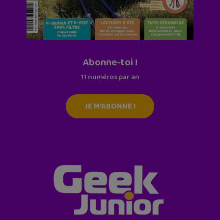
Abonne-toi !
11 numéros par an
JE M'ABONNE !