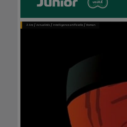
/
/
/
À lire
Actualités
Intelligence artificielle
Roman