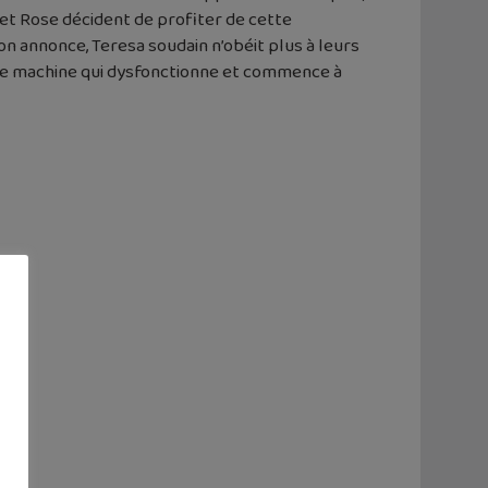
 et Rose décident de profiter de cette
’on annonce, Teresa soudain n’obéit plus à leurs
tre machine qui dysfonctionne et commence à