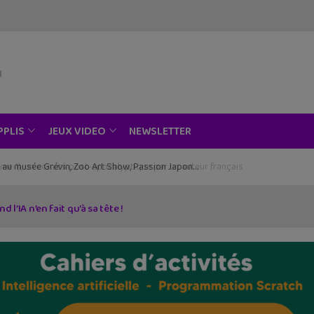
NEWSLETTER
PPLIS
JEUX VIDEO
ce au musée Grévin, Zoo Art Show, Passion Japon…
 l’IA n’en fait qu’à sa tête !