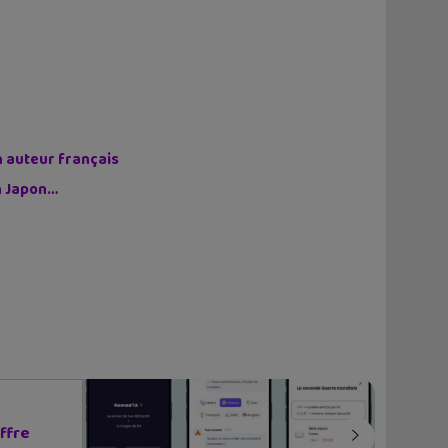
n auteur français
on Japon…
ffre