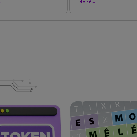
.
de ré...