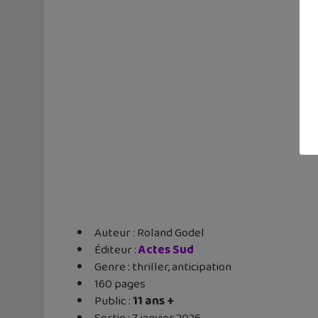
Auteur : Roland Godel
Éditeur ‏:
Actes Sud
Genre : thriller, anticipation
160 pages
Public :
11 ans +