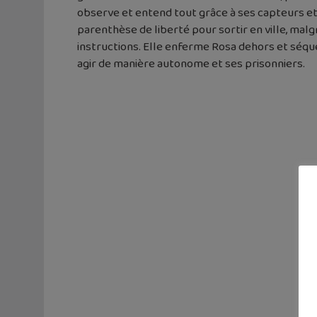
observe et entend tout grâce à ses capteurs et
parenthèse de liberté pour sortir en ville, malg
instructions. Elle enferme Rosa dehors et séqu
agir de manière autonome et ses prisonniers.