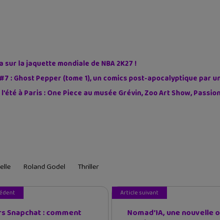
sur la jaquette mondiale de NBA 2K27 !
#7 : Ghost Pepper (tome 1), un comics post-apocalyptique par u
 l’été à Paris : One Piece au musée Grévin, Zoo Art Show, Passi
elle
Roland Godel
Thriller
cédent
Article suivant
rs Snapchat : comment
Nomad’IA, une nouvelle o