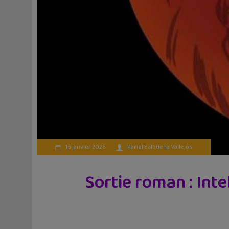
16 janvier 2026
Mariel Balbuena Vallejos
Sortie roman : Intel