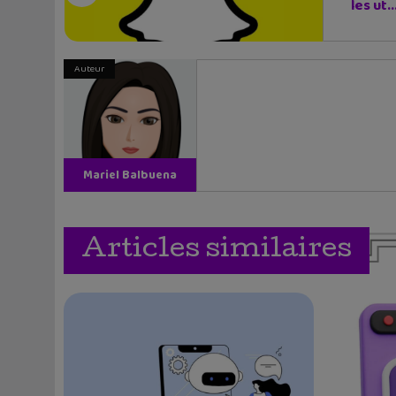
les ut..
Auteur
Mariel Balbuena
Vallejos
Articles similaires