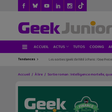
ACCUEIL
TUTOS
CODING
ACTUS
A
Tendances
Les sorties geek de l’été à Paris : One Pie
Accueil
À lire
Sortie roman : Intelligence mortelle, quand