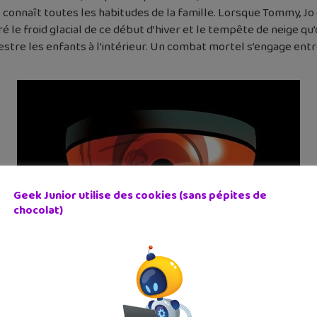
 connaît toutes les habitudes de la famille. Lorsque Tommy, Jo
ré le froid glacial de ce début d’hiver et le tempête de neige qu
estre les enfants à l’intérieur. Un combat mortel s’engage en
Geek Junior utilise des cookies (sans pépites de
chocolat)