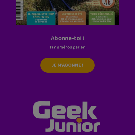
Abonne-toi !
11 numéros par an
JE M'ABONNE !