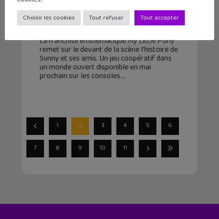
Un tout nouveau jeu d’aventure
pour My Little Pony
Choisir les cookies
Tout refuser
Tout accepter
18 mars 2024
La franchise emblématique My Little Pony
remet sur le devant de la scène l’histoire de
Sunny et ses amis. Un jeu coopératif dans
un monde ouvert disponible en mai
prochain sur les consoles.
1
2
3
4
5
6
7
8
9
10
11