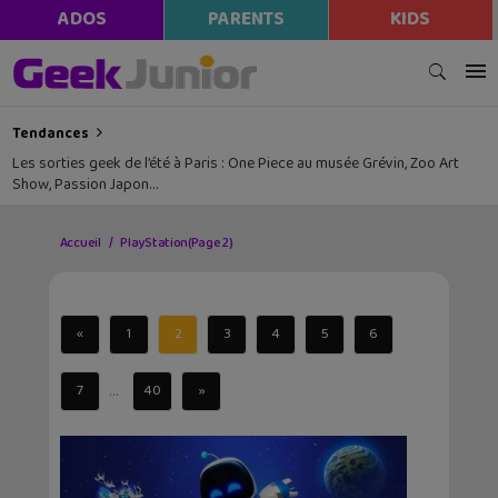
ADOS
PARENTS
KIDS
Tendances
Les sorties geek de l’été à Paris : One Piece au musée Grévin, Zoo Art
Show, Passion Japon…
Accueil
PlayStation
(Page 2)
«
1
2
3
4
5
6
...
7
40
»