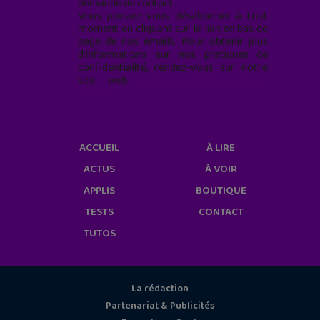
demande de contact.
Vous pouvez vous désabonner à tout
moment en cliquant sur le lien en bas de
page de nos emails. Pour obtenir plus
d'informations sur nos pratiques de
confidentialité, rendez-vous sur notre
site web
geekjunior.fr/informations-
cookies/
ACCUEIL
À LIRE
ACTUS
À VOIR
APPLIS
BOUTIQUE
TESTS
CONTACT
TUTOS
La rédaction
Partenariat & Publicités