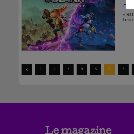
5 
« Rat
teste
1
2
3
4
5
6
7
Le magazine