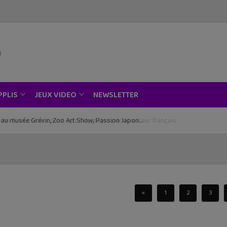
NEWSLETTER
PPLIS
JEUX VIDEO
ce au musée Grévin, Zoo Art Show, Passion Japon…
«
1
2
3