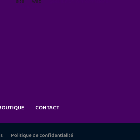
site web
geekjunior.fr/informations-
cookies/
BOUTIQUE
CONTACT
es
Politique de confidentialité