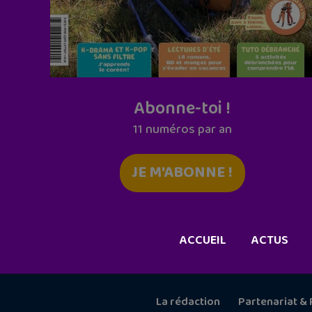
Abonne-toi !
11 numéros par an
JE M'ABONNE !
ACCUEIL
ACTUS
La rédaction
Partenariat & 