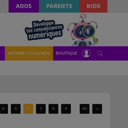
ADOS
PARENTS
KIDS
ABONNE-TOI AU MAG
BOUTIQUE
...
4
5
6
7
8
9
40
»