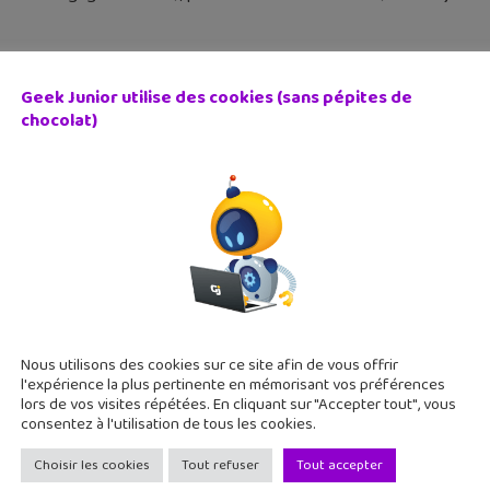
Geek Junior utilise des cookies (sans pépites de
chocolat)
Station Plus : quels sont les jeux offerts en février ?
 janvier 2022
 les trois nouveautés de février 2022 dans le PlayStation Plus, 
n et Planet Coaster. Pour rappel, le PlayStation Plus est un ser
Nous utilisons des cookies sur ce site afin de vous offrir
l'expérience la plus pertinente en mémorisant vos préférences
lors de vos visites répétées. En cliquant sur "Accepter tout", vous
consentez à l'utilisation de tous les cookies.
Choisir les cookies
Tout refuser
Tout accepter
 testé « Ratchet et Clank, Rift Apart » – Notre première 