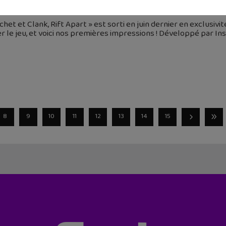
janvier 2022
chet et Clank, Rift Apart » est sorti en juin dernier en exclusivit
r le jeu, et voici nos premières impressions ! Développé par 
8
9
10
11
12
13
14
15