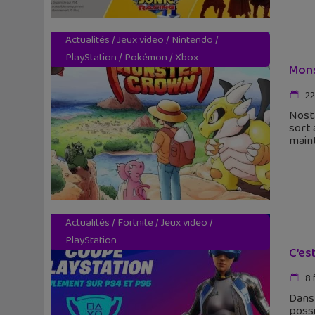
Actualités
/
Jeux video
/
Nintendo
/
PlayStation
/
Pokémon
/
Xbox
Mons
22
Nost
sort
maint
Actualités
/
Fortnite
/
Jeux video
/
PlayStation
C’es
8 
Dans 
possi