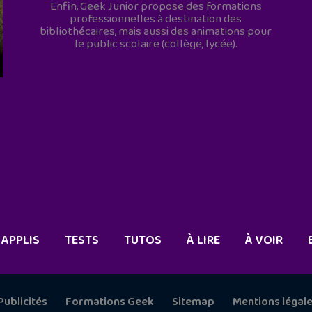
Enfin, Geek Junior propose des formations
professionnelles à destination des
bibliothécaires, mais aussi des animations pour
le public scolaire (collège, lycée).
APPLIS
TESTS
TUTOS
À LIRE
À VOIR
Publicités
Formations Geek
Sitemap
Mentions légal