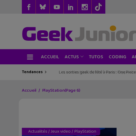
ACCUEIL
TUTOS
CODING
ACTUS
A
Tendances
Les sorties geek de l’été à Paris : One Pie
Accueil
PlayStation
(Page 6)
Actualités
/
Jeux video
/
PlayStation