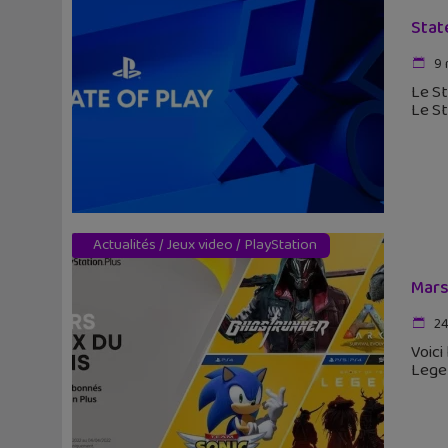
State
9 
Le St
Le St
Actualités
/
Jeux video
/
PlayStation
Mars
24
Voici
Legen