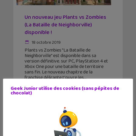
Un nouveau jeu Plants vs Zombies
(La Bataille de Neighborville)
disponible !
18 octobre 2019
Plants vs Zombies "La Bataille de
Neighborville" est disponible dans sa
version définitive. sur PC, PlayStation 4 et
Xbox One pour une bataille de territoire
sans fin. Le nouveau chapitre de la
franchise délirante t'ouvre les
Geek Junior utilise des cookies (sans pépites de
chocolat)