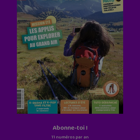
Abonne-toi !
11 numéros par an