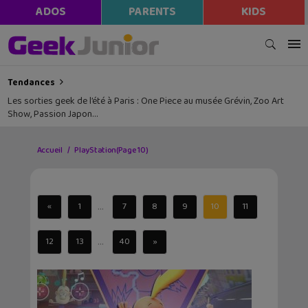
ADOS
PARENTS
KIDS
Tendances
Les sorties geek de l’été à Paris : One Piece au musée Grévin, Zoo Art
Show, Passion Japon…
Accueil
PlayStation
(Page 10)
...
«
1
7
8
9
10
11
...
12
13
40
»