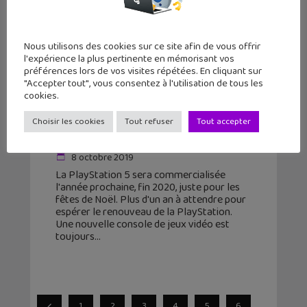
Nous utilisons des cookies sur ce site afin de vous offrir
l'expérience la plus pertinente en mémorisant vos
préférences lors de vos visites répétées. En cliquant sur
"Accepter tout", vous consentez à l'utilisation de tous les
cookies.
La PlayStation 5 (PS5) devient une
réalité. Mais il faudra être patient
Choisir les cookies
Tout refuser
Tout accepter
pour se l’of...
8 octobre 2019
La PlayStation 5 sera commercialisée
l'année prochaine, fin 2020, juste pour les
fêtes de Noël. Plus d'un an à attendre pour
espérer le renouveau de la PlayStation.
Une nouvelle console de jeux vidéo est
toujours
1
2
3
4
5
6