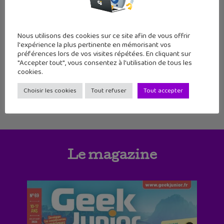
14
15
16
17
18
19
20
21
22
23
24
25
Nous utilisons des cookies sur ce site afin de vous offrir
l'expérience la plus pertinente en mémorisant vos
26
27
28
29
30
31
32
préférences lors de vos visites répétées. En cliquant sur
"Accepter tout", vous consentez à l'utilisation de tous les
cookies.
Choisir les cookies
Tout refuser
Tout accepter
Le magazine