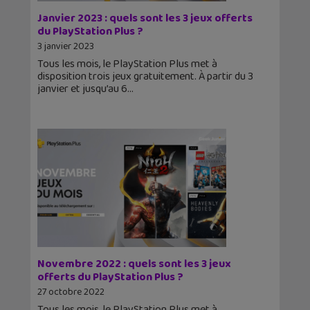
Janvier 2023 : quels sont les 3 jeux offerts
du PlayStation Plus ?
3 janvier 2023
Tous les mois, le PlayStation Plus met à
disposition trois jeux gratuitement. À partir du 3
janvier et jusqu’au 6
Novembre 2022 : quels sont les 3 jeux
offerts du PlayStation Plus ?
27 octobre 2022
Tous les mois, le PlayStation Plus met à