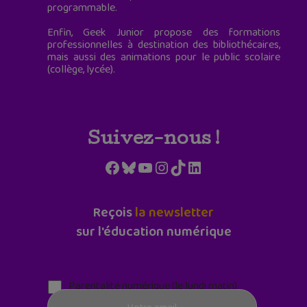
programmable.
Enfin, Geek Junior propose des formations
professionnelles à destination des bibliothécaires,
mais aussi des animations pour le public scolaire
(collège, lycée).
Suivez-nous !
Facebook
Bluesky
YouTube
Instagram
TikTok
LinkedIn
Reçois
la newsletter
sur l'éducation numérique
Parentalité numérique (le lundi matin)