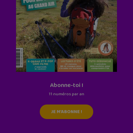
Abonne-toi !
11 numéros par an
JE M'ABONNE !