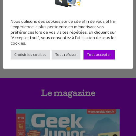
7
8
9
10
11
12
13
14
15
16
17
18
Nous utilisons des cookies sur ce site afin de vous offrir
l'expérience la plus pertinente en mémorisant vos
19
20
21
22
23
24
25
préférences lors de vos visites répétées. En cliquant sur
"Accepter tout", vous consentez à l'utilisation de tous les
cookies.
Choisir les cookies
Tout refuser
Tout accepter
Le magazine