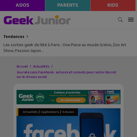
ADOS
PARENTS
KIDS
Tendances
Les sorties geek de l’été à Paris : One Piece au musée Grévin, Zoo Art
Show, Passion Japon…
Accueil
Actualités
Journée sans Facebook : astuces et conseils pour rester discret
sur le réseau social
/
/
Actualités
Applications
Astuces