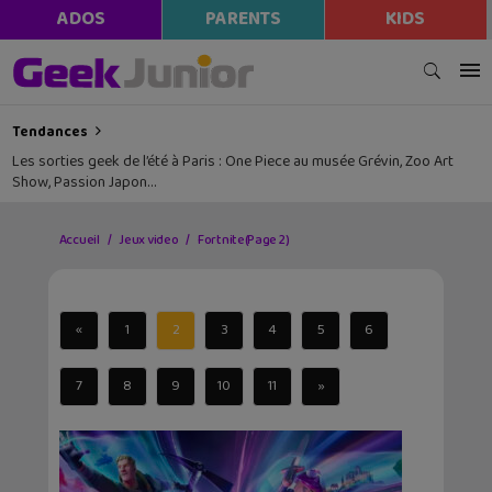
ADOS
PARENTS
KIDS
Tendances
Les sorties geek de l’été à Paris : One Piece au musée Grévin, Zoo Art
Show, Passion Japon…
Accueil
Jeux video
Fortnite
(Page 2)
«
1
2
3
4
5
6
7
8
9
10
11
»