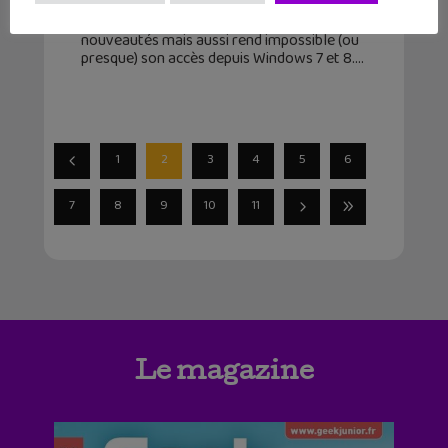
La dernière mise à jour de Fortnite
(chapitre 4 saison 2) offre de nombreuses
nouveautés mais aussi rend impossible (ou
presque) son accès depuis Windows 7 et 8.
1
2
3
4
5
6
7
8
9
10
11
Le magazine