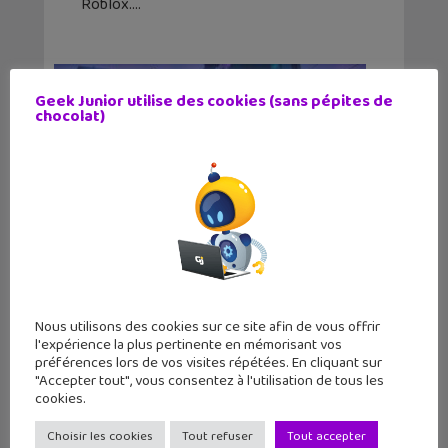
Roblox.
Geek Junior utilise des cookies (sans pépites de
chocolat)
Nous utilisons des cookies sur ce site afin de vous offrir
Fortnite chapitre 4 saison 2, une
l'expérience la plus pertinente en mémorisant vos
préférences lors de vos visites répétées. En cliquant sur
mise à jour qui dit adieu à Windows
"Accepter tout", vous consentez à l'utilisation de tous les
7 et 8
cookies.
13 mars 2023
Choisir les cookies
Tout refuser
Tout accepter