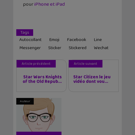
pour
iPhone et iPad
Tags
Autocollant
Emoji
Facebook
Line
Messenger
Sticker
Stickered
Wechat
Article précédent
Article suivant
Star Wars Knights
Star Citizen le jeu
of the Old Repub...
vidéo dont vou...
Auteur