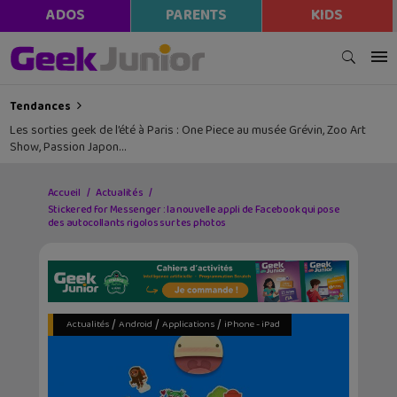
ADOS
PARENTS
KIDS
Tendances
Les sorties geek de l’été à Paris : One Piece au musée Grévin, Zoo Art
Show, Passion Japon…
Accueil
Actualités
Stickered for Messenger : la nouvelle appli de Facebook qui pose
des autocollants rigolos sur tes photos
/
/
/
Actualités
Android
Applications
iPhone - iPad