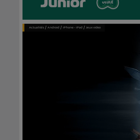
/
/
/
Actualités
Android
iPhone - iPad
Jeux video