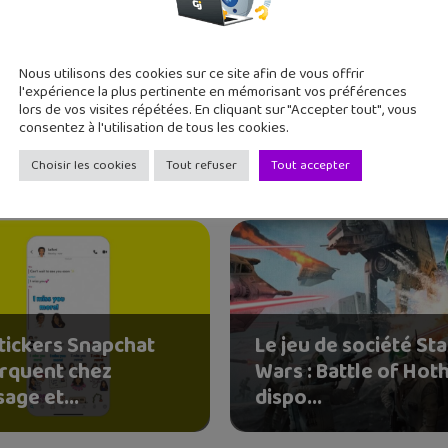
Nous utilisons des cookies sur ce site afin de vous offrir
l'expérience la plus pertinente en mémorisant vos préférences
lors de vos visites répétées. En cliquant sur "Accepter tout", vous
consentez à l'utilisation de tous les cookies.
Choisir les cookies
Tout refuser
Tout accepter
stickers Snapchat
Le jeu de société Sta
rquent chez
Wars : Battle of Hot
age et...
dispo...