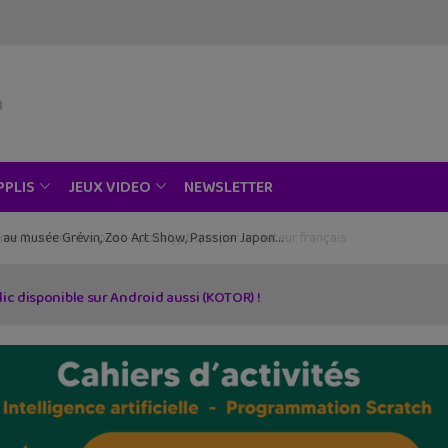
NEWSLETTER
PPLIS
JEUX VIDEO
ce au musée Grévin, Zoo Art Show, Passion Japon…
ic disponible sur Android aussi (KOTOR) !