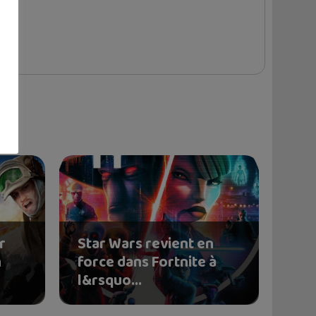
r
Star Wars revient en
h
force dans Fortnite à
l&rsquo...