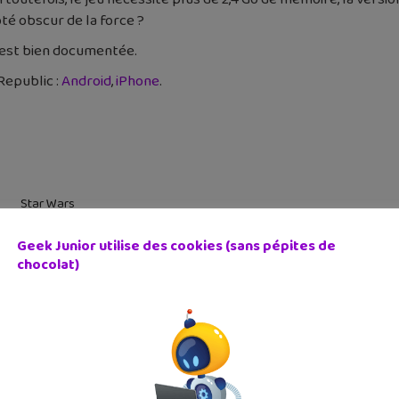
ôté obscur de la force ?
est bien documentée.
Republic :
Android
,
iPhone
.
Star Wars
Geek Junior utilise des cookies (sans pépites de
cédent
Article suivant
chocolat)
Gardiens de la Galaxie
Stickered for Messenger :
nouve...