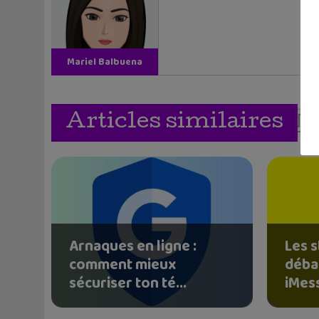
Mariel Balbuena
Vallejos
Articles similaires
Arnaques en ligne :
Les 
comment mieux
déba
sécuriser ton té...
iMess