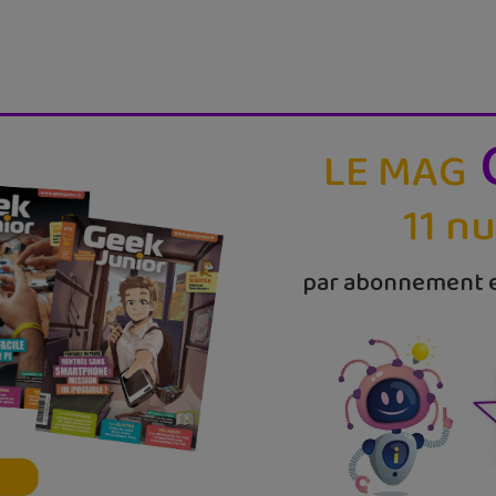
LE MAG
11 n
par abonnement e