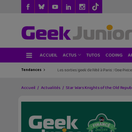
ACCUEIL
TUTOS
CODING
ACTUS
A
Tendances
Les sorties geek de l’été à Paris : One Pie
Accueil
Actualités
Star Wars Knights of the Old Republ