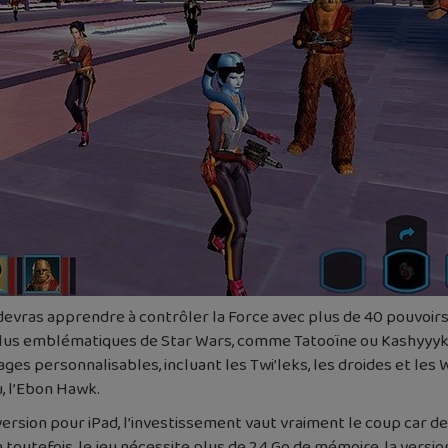
 devras apprendre à contrôler la Force avec plus de 40 pouvoirs
es plus emblématiques de Star Wars, comme Tatooïne ou Kashyyyk
ges personnalisables, incluant les Twi’leks, les droides et les
, l’Ebon Hawk.
version pour iPad, l’investissement vaut vraiment le coup car d
toutefois, le jeu nécessite plus de 2,4 Go de mémoire, la version