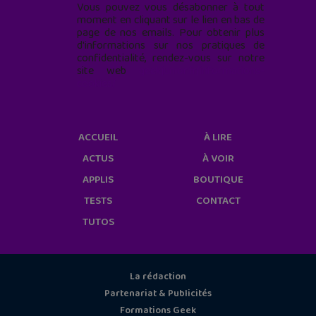
Vous pouvez vous désabonner à tout
moment en cliquant sur le lien en bas de
page de nos emails. Pour obtenir plus
d'informations sur nos pratiques de
confidentialité, rendez-vous sur notre
site web
geekjunior.fr/informations-
cookies/
ACCUEIL
À LIRE
ACTUS
À VOIR
APPLIS
BOUTIQUE
TESTS
CONTACT
TUTOS
La rédaction
Partenariat & Publicités
Formations Geek