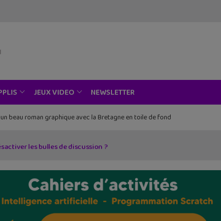
modal-check
NEWSLETTER
PPLIS
JEUX VIDEO
rammation informatique !
ctiver les bulles de discussion ?