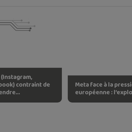
 (Instagram,
book) contraint de
Meta face à la press
endre...
européenne : l’explo.