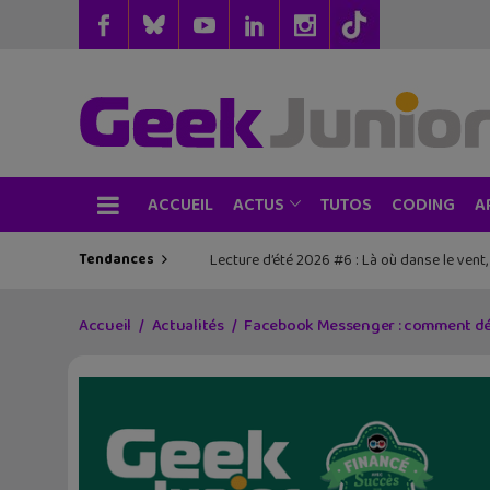
ACCUEIL
TUTOS
CODING
ACTUS
A
Tendances
Des cahiers de vacances sur l’IA et la prog
Accueil
Actualités
Facebook Messenger : comment désa