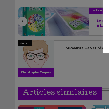
Article pré
Le jeu
#1...
Auteur
Journaliste web et père de
Christophe Coquis
Articles similaires