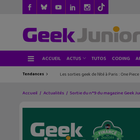
ACCUEIL
TUTOS
CODING
ACTUS
A
Tendances
Les sorties geek de l’été à Paris : One Pie
Accueil
Actualités
Sortie du n°9 du magazine Geek Jun