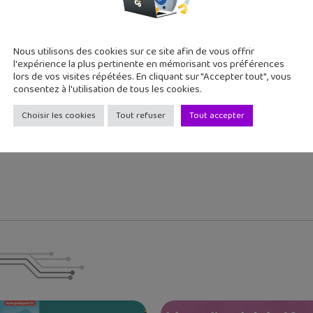
cédent
Article suivant
Nous utilisons des cookies sur ce site afin de vous offrir
 de société de la semaine
Facebook Messenger :
l'expérience la plus pertinente en mémorisant vos préférences
comment désac...
lors de vos visites répétées. En cliquant sur "Accepter tout", vous
consentez à l'utilisation de tous les cookies.
Choisir les cookies
Tout refuser
Tout accepter
 deux grands ados, j'aime tester de nouvelles applications et re