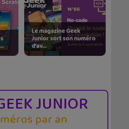
Le magazine Geek
és
Junior sort son numéro
..
d’av...
GEEK JUNIOR
uméros par an