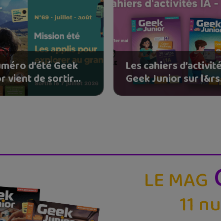
uméro d’été Geek
Les cahiers d’activit
r vient de sortir...
Geek Junior sur l&rs.
LE MAG
11 n