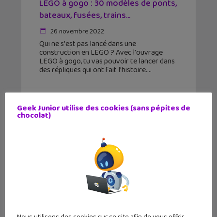
LEGO à gogo : 30 modèles de ponts,
bateaux, fusées, trains…
26 novembre 2022
Qui ne s'est pas lancé dans une
construction en LEGO ? Avec l'ouvrage
LEGO à gogo, tu vas pouvoir te lancer dans
des répliques qui ont fait l'histoire.
Geek Junior utilise des cookies (sans pépites de
chocolat)