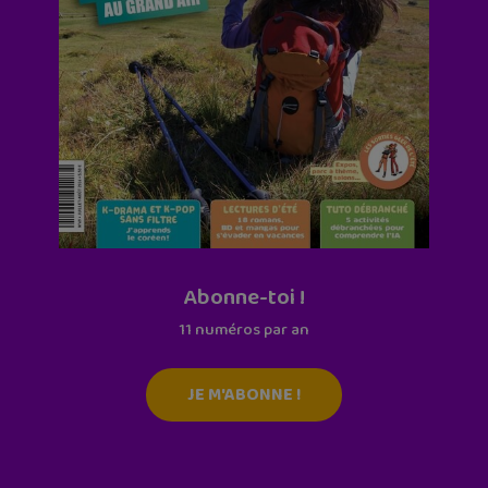
Abonne-toi !
11 numéros par an
JE M'ABONNE !