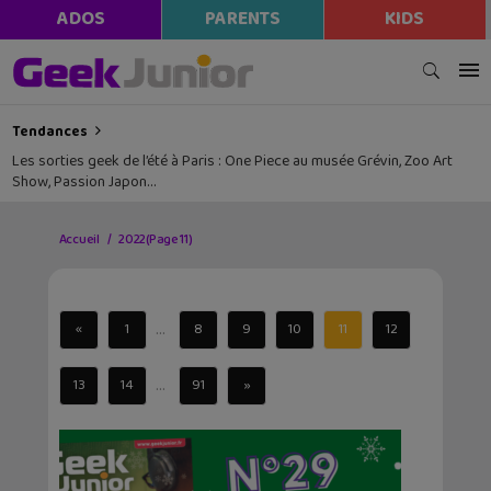
ADOS
PARENTS
KIDS
Tendances
Les sorties geek de l’été à Paris : One Piece au musée Grévin, Zoo Art
Show, Passion Japon…
Accueil
2022
(Page 11)
...
«
1
8
9
10
11
12
...
13
14
91
»