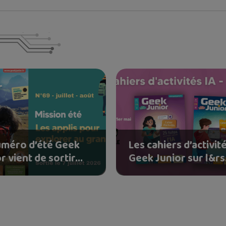
uméro d’été Geek
Les cahiers d’activit
r vient de sortir...
Geek Junior sur l&rs.