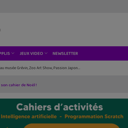
NEWSLETTER
PPLIS
JEUX VIDEO
ce au musée Grévin, Zoo Art Show, Passion Japon…
 son cahier de Noël !