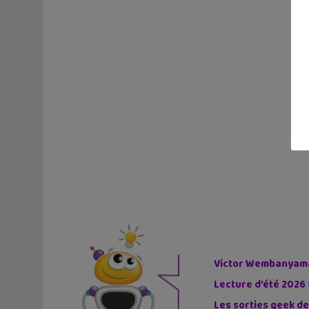
Victor Wembanyama 
Lecture d’été 2026 
Les sorties geek de