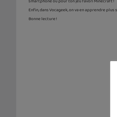
smartphone ou pour ton jeu favori Minecraft !
Enfin, dans Vocageek, on va en apprendre plus 
Bonne lecture !