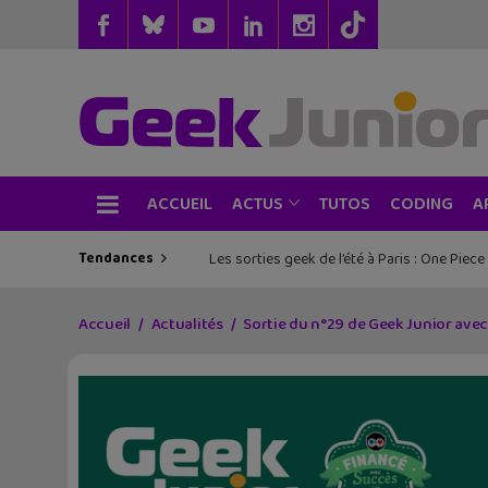
ACCUEIL
TUTOS
CODING
ACTUS
A
Tendances
Les sorties geek de l’été à Paris : One Pie
Accueil
Actualités
Sortie du n°29 de Geek Junior avec