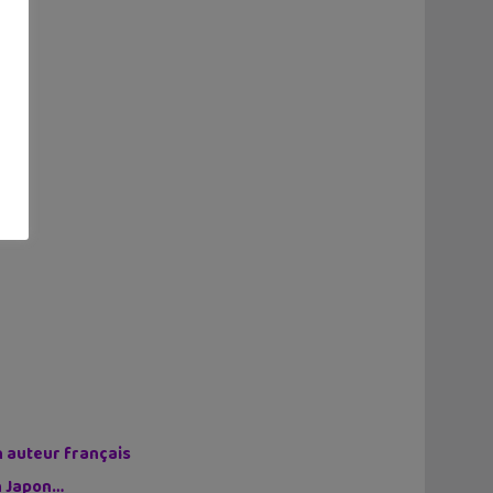
n auteur français
on Japon…