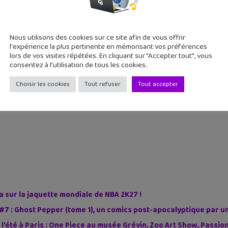
Nous utilisons des cookies sur ce site afin de vous offrir
l'expérience la plus pertinente en mémorisant vos préférences
lors de vos visites répétées. En cliquant sur "Accepter tout", vous
consentez à l'utilisation de tous les cookies.
Choisir les cookies
Tout refuser
Tout accepter
sur la jaquette mondiale de NBA 2K27 !
#7 : Ghost Pepper (tome 1), un comics post-apocalyptique par u
 l’été à Paris : One Piece au musée Grévin, Zoo Art Show, Passi