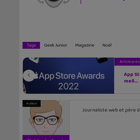
Tags
Geek Junior
Magazine
Noël
Article pré
App St
meil...
Auteur
Journaliste web et père de